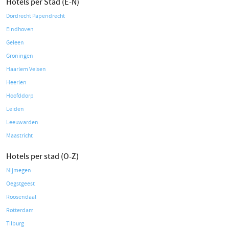
Hotels per Stad (E-N)
Dordrecht Papendrecht
Eindhoven
Geleen
Groningen
Haarlem Velsen
Heerlen
Hoofddorp
Leiden
Leeuwarden
Maastricht
Hotels per stad (O-Z)
Nijmegen
Oegstgeest
Roosendaal
Rotterdam
Tilburg