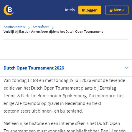
Menu
Hotels
Inloggen
Overslaan
Bastion Hotels
Amersfoort
en
Verblijf bij Bastion Amersfoort tijdens het Dutch Open Tournament
naar
de
inhoud
gaan
Dutch Open Tournament 2026
Van zondag 12 tot en met zondag 19 juli 2026 vindt de zevende
editie van het
Dutch Open Tournament
plaats bij Eemslag
Tennis & Padel in Bunschoten-Spakenburg. Dit toernooi is het
enige ATP toernooi op gravel in Nederland en trekt
toptennissers uit binnen- en buitenland.
Met een rijke historie en een intieme sfeer is het Dutch Open
Tournament een must voor elke tennisliefhebber. Ben jij er één