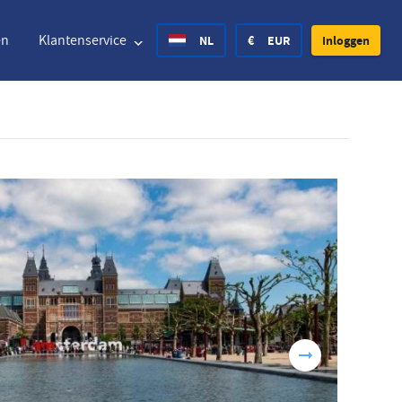
en
Klantenservice
NL
€
EUR
Inloggen
ted States Dollar
Deutsch
£
British Pound
ted States Dollar
Deutsch
£
British Pound
ish Krone
Español
Rs.
India Rupee
way Krone
Hrvatski
zł
Poland Zloty
den Krona
Finnish
CHF
Switzerland Franc
Tsjechisch