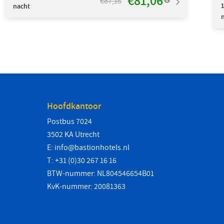
€81,06
€87,16
1
nacht
Hoofdkantoor
Postbus 7024
3502 KA Utrecht
E:
info@bastionhotels.nl
T: +31 (0)30 267 16 16
BTW-nummer: NL804546654B01
KvK-nummer: 20081363