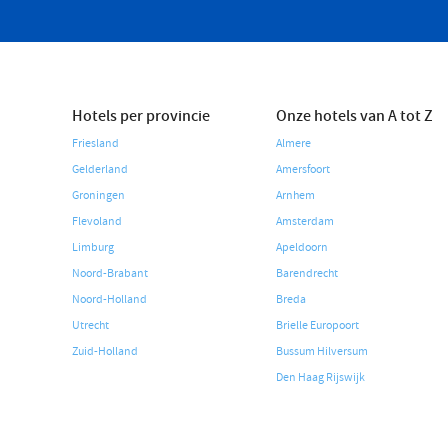
Hotels per provincie
Onze hotels van A tot Z
Friesland
Almere
Gelderland
Amersfoort
Groningen
Arnhem
Flevoland
Amsterdam
Limburg
Apeldoorn
Noord-Brabant
Barendrecht
Noord-Holland
Breda
Utrecht
Brielle Europoort
Zuid-Holland
Bussum Hilversum
Den Haag Rijswijk