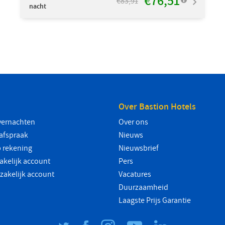
€76,51
€83,91
nacht
Over Bastion Hotels
vernachten
Over ons
safspraak
Nieuws
 rekening
Nieuwsbrief
akelijk account
Pers
 zakelijk account
Vacatures
Duurzaamheid
Laagste Prijs Garantie