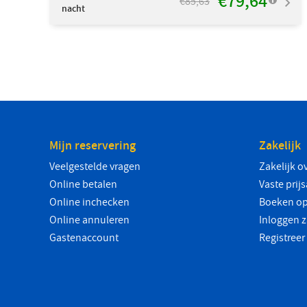
€79,64
€85,63
nacht
Mijn reservering
Zakelijk
Veelgestelde vragen
Zakelijk o
Online betalen
Vaste prij
Online inchecken
Boeken op
Online annuleren
Inloggen z
Gastenaccount
Registreer