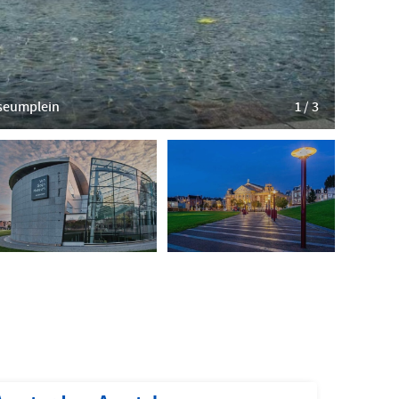
Slowaaks
seumplein
1 / 3