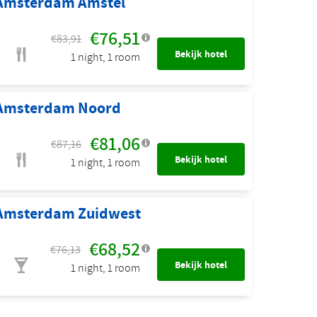
 Amsterdam Amstel
€76,51
€83,91
Bekijk hotel
1 night, 1 room
 Amsterdam Noord
€81,06
€87,16
Bekijk hotel
1 night, 1 room
 Amsterdam Zuidwest
€68,52
€76,13
Bekijk hotel
1 night, 1 room