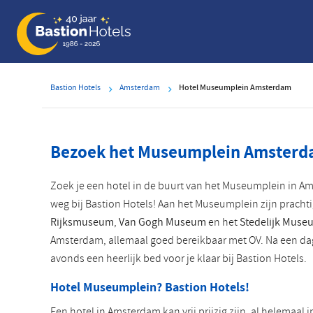
Overslaan
en
naar
de
inhoud
Bastion Hotels
Amsterdam
Hotel Museumplein Amsterdam
gaan
Bezoek het Museumplein Amster
Zoek je een hotel in de buurt van het Museumplein in 
weg bij Bastion Hotels! Aan het Museumplein zijn pracht
Rijksmuseum
,
Van Gogh Museum
en het
Stedelijk Muse
Amsterdam, allemaal goed bereikbaar met OV. Na een da
avonds een heerlijk bed voor je klaar bij Bastion Hotels.
Hotel Museumplein? Bastion Hotels!
Een hotel in Amsterdam kan vrij prijzig zijn, al helemaal