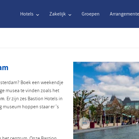
Hotels
Zakelijk
Groepen
Arrangement
Engels
€
Euro
Nederlands
$
Uni
dam
Engels
€
Euro
Nederlands
$
Uni
Amsterdam? Boek een weekendje
Français
CAD
Canadian Dollar
Italiano
DKK
Dan
ige musea te vinden zoals het
um
. Er zijn zes Bastion Hotels in
Polski
NZD
New Zealand Dollar
Português
NOK
Nor
g museum hoppen staar er 's
Svenska
Kč
Czech Koruna
Danish
SEK
Swe
Greek
Norsk
 in het centrum. Onze Bastion