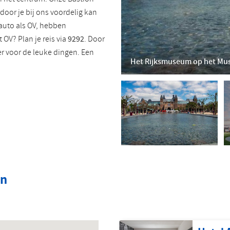
Roemeens
Turks
door je bij ons voordelig kan
 auto als OV, hebben
OV? Plan je reis via
9292
. Door
er voor de leuke dingen. Een
Het Rijksmuseum op het Mu
in