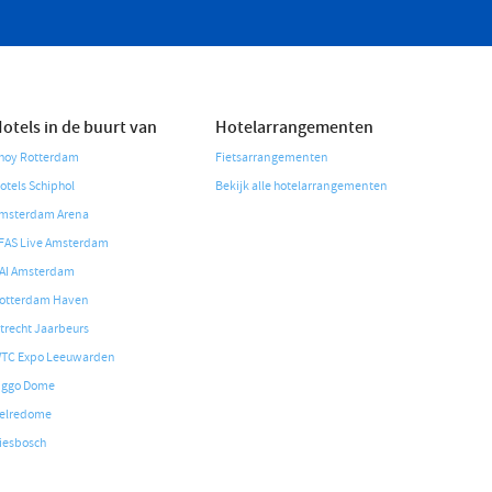
otels in de buurt van
Hotelarrangementen
hoy Rotterdam
Fietsarrangementen
otels Schiphol
Bekijk alle hotelarrangementen
msterdam Arena
FAS Live Amsterdam
AI Amsterdam
otterdam Haven
trecht Jaarbeurs
TC Expo Leeuwarden
iggo Dome
elredome
iesbosch