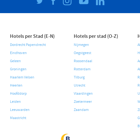
Hotels per Stad (E-N)
Hotels per stad (O-Z)
H
Dordrecht Papendrecht
Nijmegen
A
Eindhoven
Oegstgeest
H
Geleen
Roosendaal
A
Groningen
Rotterdam
A
Haarlem Velsen
Tilburg
R
Heerlen
Utrecht
R
Hoofddorp
Vlaardingen
U
Leiden
Zoetermeer
W
Leeuwarden
Zaandam
Z
Maastricht
G
B