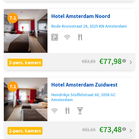
Hotel Amsterdam Noord
7.1
Rode Kruisstraat 28
,
1025 KN
Amsterdam
€77,98
€83,85
2-pers. kamers
Hotel Amsterdam Zuidwest
7.1
Hendrikje Stoffelstraat 60
,
1058 GC
Amsterdam
€73,48
€81,65
2-pers. kamers