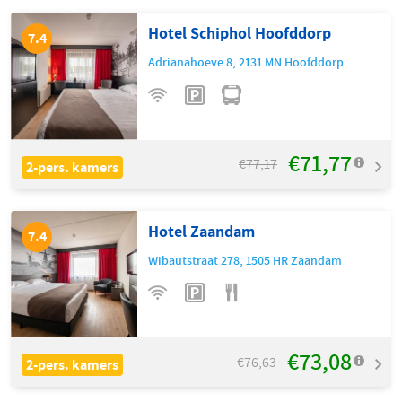
Hotel Schiphol Hoofddorp
7.4
Adrianahoeve 8
,
2131 MN
Hoofddorp
€71,77
€77,17
2-pers. kamers
Hotel Zaandam
7.4
Wibautstraat 278
,
1505 HR
Zaandam
€73,08
€76,63
2-pers. kamers