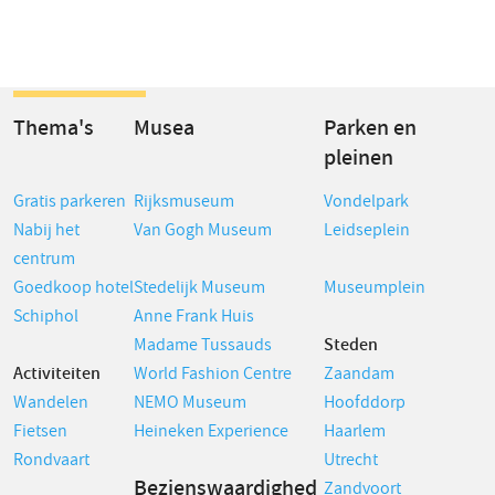
Thema's
Musea
Parken en
pleinen
Gratis parkeren
Rijksmuseum
Vondelpark
Nabij het
Van Gogh Museum
Leidseplein
centrum
Goedkoop hotel
Stedelijk Museum
Museumplein
Schiphol
Anne Frank Huis
Madame Tussauds
Steden
Activiteiten
World Fashion Centre
Zaandam
Wandelen
NEMO Museum
Hoofddorp
Fietsen
Heineken Experience
Haarlem
Rondvaart
Utrecht
Bezienswaardighed
Zandvoort