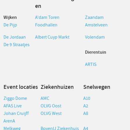
en
Wijken
A'dam Toren
Zaandam
De Pijp
Foodhallen
Amstelveen
De Jordaan
Albert Cuyp Markt
Volendam
De 9 Straatjes
Dierentuin
ARTIS
Event locaties
Ziekenhuizen
Snelwegen
Ziggo Dome
AMC
A10
AFAS Live
OLVG Oost
A2
Johan Cruijff
OLVG West
A8
ArenA
Melkweg
BovenIJ Ziekenhuis
A4