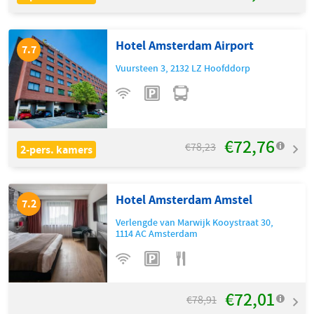
Hotel Amsterdam Airport
7.7
Vuursteen 3
,
2132 LZ
Hoofddorp
€72,76
€78,23
2-pers. kamers
Hotel Amsterdam Amstel
7.2
Verlengde van Marwijk Kooystraat 30
,
1114 AC
Amsterdam
€72,01
€78,91