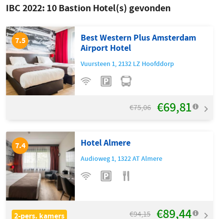
IBC 2022:
10
Bastion Hotel(s) gevonden
Best Western Plus Amsterdam
7.5
Airport Hotel
Vuursteen 1
,
2132 LZ
Hoofddorp
€69,81
€75,06
Hotel Almere
7.4
Audioweg 1
,
1322 AT
Almere
€89,44
€94,15
2-pers. kamers