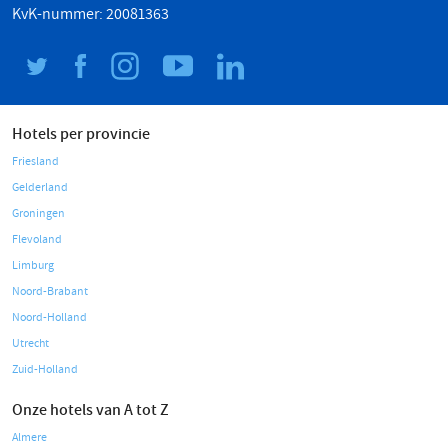
KvK-nummer: 20081363
Hotels per provincie
Friesland
Gelderland
Groningen
Flevoland
Limburg
Noord-Brabant
Noord-Holland
Utrecht
Zuid-Holland
Onze hotels van A tot Z
Almere