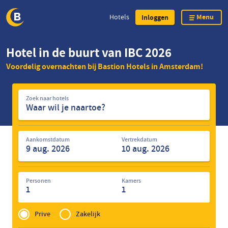
Menu
Hotels
Inloggen
Overslaan
Hotel in de buurt van IBC 2026
en
Voordelig overnachten bij Bastion Hotels in Amsterdam!
naar
de
Zoek
inhoud
Zoek naar hotels
naar
gaan
hotels
Aankomstdatum
Vertrekdatum
Personen
Kamers
1
1
Privé
of
Prive
Zakelijk
Zakelijk