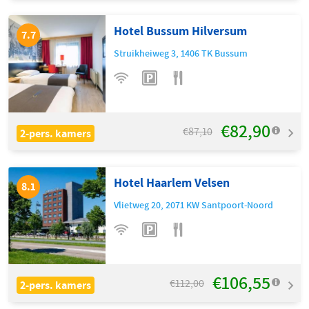
Hotel Bussum Hilversum
7.7
Struikheiweg 3
,
1406 TK
Bussum
€82,90
€87,10
2-pers. kamers
Hotel Haarlem Velsen
8.1
Vlietweg 20
,
2071 KW
Santpoort-Noord
€106,55
€112,00
2-pers. kamers