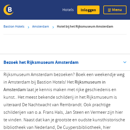
Menu
Hotels
Inloggen
Overslaan
Bastion Hotels
Amsterdam
Hotel bij het Rijksmuseum Amsterdam
en
naar
de
inhoud
gaan
Bezoek het Rijksmuseum Amsterdam
Rijksmuseum Amsterdam bezoeken? Boek een weekendje weg
in Amsterdam bij Bastion Hotels! Het
Rijksmuseum in
Amsterdam
laat je kennis maken met rijke geschiedenis en
kunst.. Het meest bekende schilderij in het Rijksmuseum is
uiteraard De Nachtwacht van Rembrandt. Ook prachtige
schilderijen van o.a. Frans Hals, Jan Steen en Vermeer zijn hier
te vinden. Naast dat kan je grootste en oudste kunsthistorische
bibliotheek van Nederland, De Cuypersbibliotheek, hier