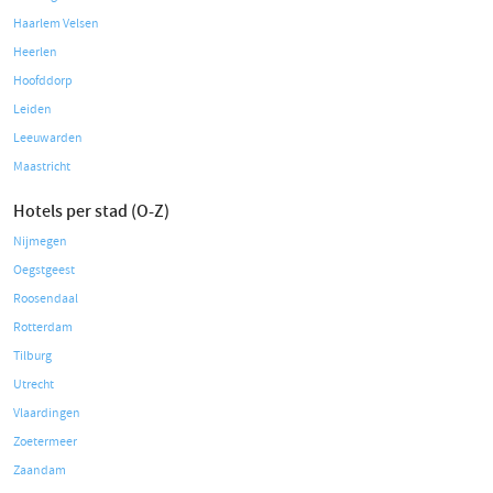
Haarlem Velsen
Heerlen
Hoofddorp
Leiden
Leeuwarden
Maastricht
Hotels per stad (O-Z)
Nijmegen
Oegstgeest
Roosendaal
Rotterdam
Tilburg
Utrecht
Vlaardingen
Zoetermeer
Zaandam