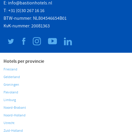
E:
info@bastionhotels.nl
T: +31 (0)30 267 16 16
BTW-nummer: NL804546654B01
KvK-nummer: 20081363
Hotels per provincie
Friesland
Gelderland
Groningen
Flevoland
Limburg
Noord-Brabant
Noord-Holland
Utrecht
Zuid-Holland