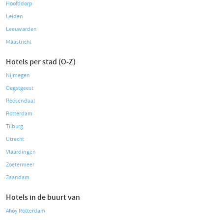
Hoofddorp
Leiden
Leeuwarden
Maastricht
Hotels per stad (O-Z)
Nijmegen
Oegstgeest
Roosendaal
Rotterdam
Tilburg
Utrecht
Vlaardingen
Zoetermeer
Zaandam
Hotels in de buurt van
Ahoy Rotterdam