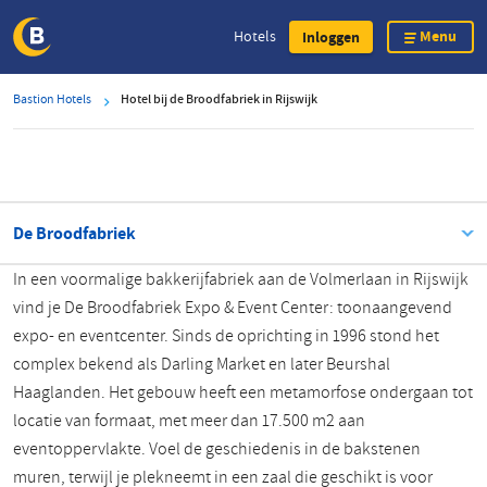
Menu
Hotels
Inloggen
Overslaan
Bastion Hotels
Hotel bij de Broodfabriek in Rijswijk
en
naar
de
inhoud
gaan
De Broodfabriek
In een voormalige bakkerijfabriek aan de Volmerlaan in Rijswijk
vind je
De Broodfabriek Expo & Event Center
: toonaangevend
expo- en eventcenter. Sinds de oprichting in 1996 stond het
complex bekend als Darling Market en later Beurshal
Haaglanden. Het gebouw heeft een metamorfose ondergaan tot
locatie van formaat, met meer dan 17.500 m2 aan
eventoppervlakte. Voel de geschiedenis in de bakstenen
muren, terwijl je plekneemt in een zaal die geschikt is voor