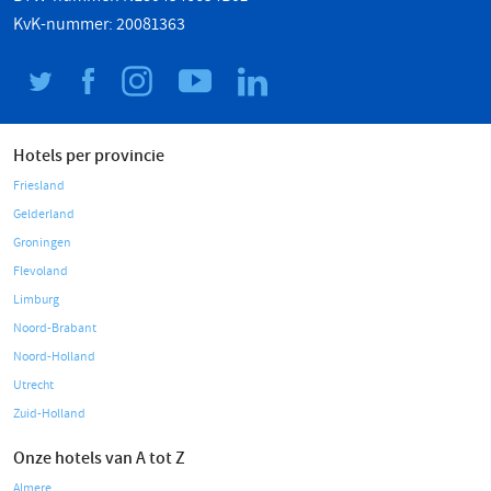
KvK-nummer: 20081363
Hotels per provincie
Friesland
Gelderland
Groningen
Flevoland
Limburg
Noord-Brabant
Noord-Holland
Utrecht
Zuid-Holland
Onze hotels van A tot Z
Almere