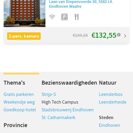
Laan van Diepenvoorde 30
,
5582 LA
Eindhoven Waalre
€132,55
€139,25
2-pers. kamers
Thema's
Bezienswaardigheden
Natuur
Gratis parkeren
Strijp-S
Leenderbos
Weekendje weg
High Tech Campus
Leenderheide
Goedkoop hotel
Stadsbrouwerij Eindhoven
St. Catharinakerk
Steden
Provincie
Eindhoven