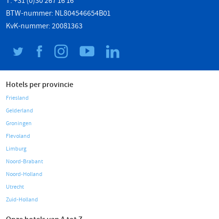
T: +31 (0)30 267 16 16
BTW-nummer: NL804546654B01
KvK-nummer: 20081363
Hotels per provincie
Friesland
Gelderland
Groningen
Flevoland
Limburg
Noord-Brabant
Noord-Holland
Utrecht
Zuid-Holland