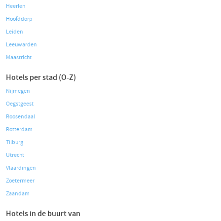
Heerlen
Hoofddorp
Leiden
Leeuwarden
Maastricht
Hotels per stad (O-Z)
Nijmegen
Oegstgeest
Roosendaal
Rotterdam
Tilburg
Utrecht
Vlaardingen
Zoetermeer
Zaandam
Hotels in de buurt van