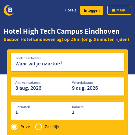
Menu
Hotels
Inloggen
Overslaan
Hotel High Tech Campus Eindhoven
en
Bastion Hotel Eindhoven ligt op 2 km (ong. 5 minuten rijden)
naar
de
Zoek
inhoud
Zoek naar hotels
naar
gaan
hotels
Aankomstdatum
Vertrekdatum
Personen
Kamers
1
1
Privé
of
Prive
Zakelijk
Zakelijk