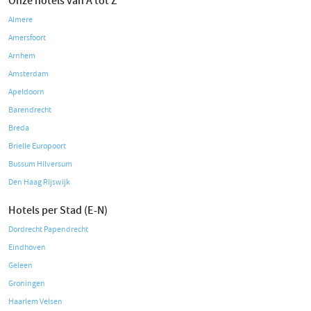
Onze hotels van A tot Z
Almere
Amersfoort
Arnhem
Amsterdam
Apeldoorn
Barendrecht
Breda
Brielle Europoort
Bussum Hilversum
Den Haag Rijswijk
Hotels per Stad (E-N)
Dordrecht Papendrecht
Eindhoven
Geleen
Groningen
Haarlem Velsen