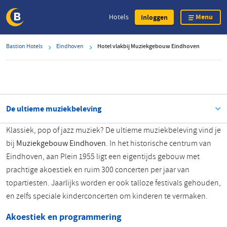
Menu
Hotels
Inloggen
Overslaan
Bastion Hotels
Eindhoven
Hotel vlakbij Muziekgebouw Eindhoven
en
naar
de
inhoud
gaan
De ultieme muziekbeleving
Klassiek, pop of jazz muziek? De ultieme muziekbeleving vind je
bij
Muziekgebouw Eindhoven
. In het historische centrum van
Eindhoven, aan Plein 1955 ligt een eigentijds gebouw met
prachtige akoestiek en ruim 300 concerten per jaar van
topartiesten. Jaarlijks worden er ook talloze festivals gehouden,
en zelfs speciale kinderconcerten om kinderen te vermaken.
Akoestiek en programmering