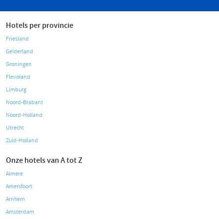
Hotels per provincie
Friesland
Gelderland
Groningen
Flevoland
Limburg
Noord-Brabant
Noord-Holland
Utrecht
Zuid-Holland
Onze hotels van A tot Z
Almere
Amersfoort
Arnhem
Amsterdam