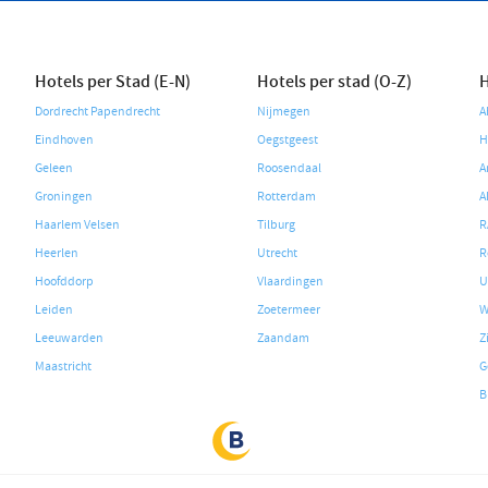
Hotels per Stad (E-N)
Hotels per stad (O-Z)
H
Dordrecht Papendrecht
Nijmegen
A
Eindhoven
Oegstgeest
H
Geleen
Roosendaal
A
Groningen
Rotterdam
A
Haarlem Velsen
Tilburg
R
Heerlen
Utrecht
R
Hoofddorp
Vlaardingen
U
Leiden
Zoetermeer
W
Leeuwarden
Zaandam
Z
Maastricht
G
B