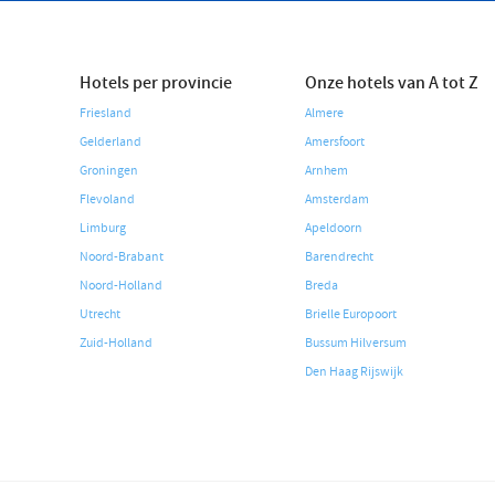
Hotels per provincie
Onze hotels van A tot Z
Friesland
Almere
Gelderland
Amersfoort
Groningen
Arnhem
Flevoland
Amsterdam
Limburg
Apeldoorn
Noord-Brabant
Barendrecht
Noord-Holland
Breda
Utrecht
Brielle Europoort
Zuid-Holland
Bussum Hilversum
Den Haag Rijswijk