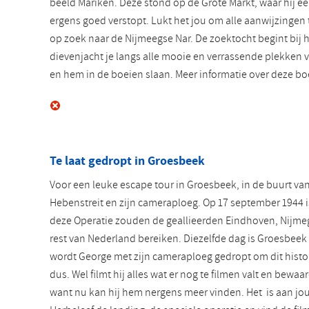
beeld Mariken. Deze stond op de Grote Markt, waar hij een 
ergens goed verstopt. Lukt het jou om alle aanwijzingen 
op zoek naar de Nijmeegse Nar. De zoektocht begint bij 
dievenjacht je langs alle mooie en verrassende plekken v
en hem in de boeien slaan. Meer informatie over deze bo
Te laat gedropt in Groesbeek
Voor een leuke escape tour in Groesbeek, in de buurt va
Hebenstreit en zijn cameraploeg. Op 17 september 1944 i
deze Operatie zouden de geallieerden Eindhoven, Nijme
rest van Nederland bereiken. Diezelfde dag is Groesbeek 
wordt George met zijn cameraploeg gedropt om dit histor
dus. Wel filmt hij alles wat er nog te filmen valt en bewaa
want nu kan hij hem nergens meer vinden. Het is aan jou