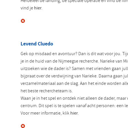
Herbeleef de landing, de speciale operatie en vind de fil
vind je
hier
.
Levend Cluedo
Gek op misdaad en avontuur? Dan is dit wat voor jou. Ti
je in de huid van de Nijmeegse recherche. Narieke van 
uitzoeken wie de dader is? Samen met vrienden gaan julli
bijpraat over de verdwijning van Narieke. Daarna gaan jul
verzamelmateriaal aan de slag. Aan het einde worden alle
het beste rechercheteam is.
Waan je in het spel en ontdek niet alleen de dader, maa
centrum. Dit spel is te spelen vanaf acht personen: een 
Voor meer informatie, klik
hier
.