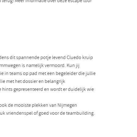
m terug! Meer informatie over deze escape tour
jdens dit spannende potje levend Cluedo kruip
Mimmwegen is namelijk vermoord. Kun jij
e in teams op pad met een begeleider die jullie
lie met het dossier en belangrijk
 hints gepresenteerd en wordt er duidelijk wie
r ook de mooiste plekken van Nijmegen
leuk vriendenspel of goed voor de teambuilding.