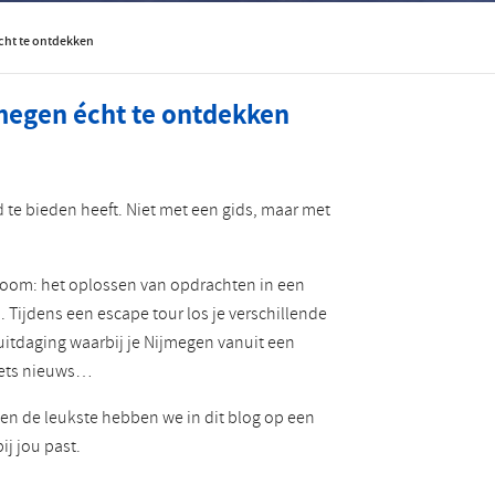
Roemeens
Turks
cht te ontdekken
megen écht te ontdekken
te bieden heeft. Niet met een gids, maar met
 room: het oplossen van opdrachten in een
 Tijdens een escape tour los je verschillende
uitdaging waarbij je Nijmegen vanuit een
 iets nieuws…
, en de leukste hebben we in dit blog op een
ij jou past.