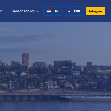
en
Klantenservice
NL
€
EUR
Inloggen
ted States Dollar
Deutsch
£
British Pound
ted States Dollar
Deutsch
£
British Pound
ish Krone
Español
Rs.
India Rupee
way Krone
Hrvatski
zł
Poland Zloty
den Krona
Finnish
CHF
Switzerland Franc
Tsjechisch