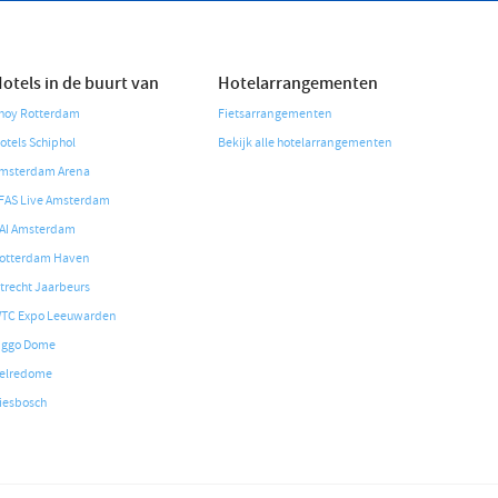
otels in de buurt van
Hotelarrangementen
hoy Rotterdam
Fietsarrangementen
otels Schiphol
Bekijk alle hotelarrangementen
msterdam Arena
FAS Live Amsterdam
AI Amsterdam
otterdam Haven
trecht Jaarbeurs
TC Expo Leeuwarden
iggo Dome
elredome
iesbosch