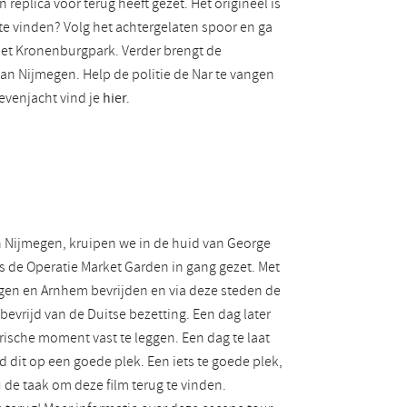
replica voor terug heeft gezet. Het origineel is
te vinden? Volg het achtergelaten spoor en ga
het Kronenburgpark. Verder brengt de
an Nijmegen. Help de politie de Nar te vangen
evenjacht vind je
hier
.
n Nijmegen, kruipen we in de huid van George
s de Operatie Market Garden in gang gezet. Met
gen en Arnhem bevrijden en via deze steden de
bevrijd van de Duitse bezetting. Een dag later
ische moment vast te leggen. Een dag te laat
rd dit op een goede plek. Een iets te goede plek,
 de taak om deze film terug te vinden.