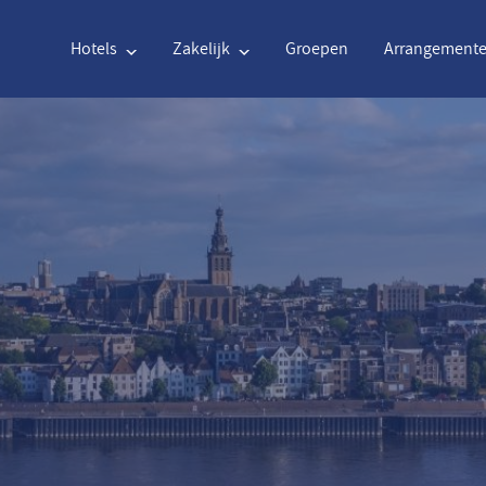
Hotels
Zakelijk
Groepen
Arrangement
Engels
€
Euro
Nederlands
$
Uni
Engels
€
Euro
Nederlands
$
Uni
Français
CAD
Canadian Dollar
Italiano
DKK
Dan
Polski
NZD
New Zealand Dollar
Português
NOK
Nor
Svenska
Kč
Czech Koruna
Danish
SEK
Swe
Greek
Norsk