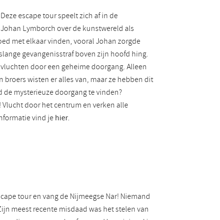
 Deze escape tour speelt zich af in de
 Johan Lymborch over de kunstwereld als
oed met elkaar vinden, vooral Johan zorgde
slange gevangenisstraf boven zijn hoofd hing.
 vluchten door een geheime doorgang. Alleen
 broers wisten er alles van, maar ze hebben dit
jd de mysterieuze doorgang te vinden?
 Vlucht door het centrum en verken alle
nformatie vind je
hier
.
escape tour en vang de Nijmeegse Nar! Niemand
. Zijn meest recente misdaad was het stelen van