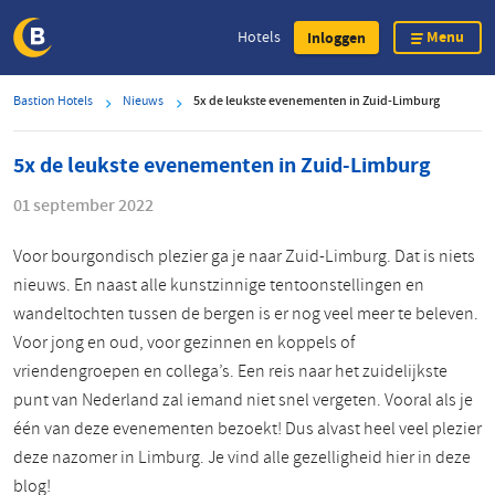
Menu
Hotels
Inloggen
Overslaan
Bastion Hotels
Nieuws
5x de leukste evenementen in Zuid-Limburg
en
naar
5x de leukste evenementen in Zuid-Limburg
de
inhoud
01 september 2022
gaan
Voor bourgondisch plezier ga je naar Zuid-Limburg. Dat is niets
nieuws. En naast alle kunstzinnige tentoonstellingen en
wandeltochten tussen de bergen is er nog veel meer te beleven.
Voor jong en oud, voor gezinnen en koppels of
vriendengroepen en collega’s. Een reis naar het zuidelijkste
punt van Nederland zal iemand niet snel vergeten. Vooral als je
één van deze evenementen bezoekt! Dus alvast heel veel plezier
deze nazomer in Limburg. Je vind alle gezelligheid hier in deze
blog!