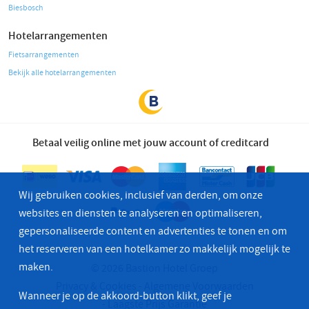
Biesbosch
Hotelarrangementen
Fietsarrangementen
Bekijk alle hotelarrangementen
Betaal veilig online met jouw account of creditcard
Wij gebruiken cookies, inclusief van derden, om onze
websites en diensten te analyseren en optimaliseren,
gepersonaliseerde content en advertenties te tonen en om
het reserveren van een hotelkamer zo makkelijk mogelijk te
maken.
© 2026 Bastion Hotel Groep
Privacy & Cookies
Algemene Voorwaarden
Wanneer je op de akkoord-button klikt, geef je
Laagste Prijs Garantie