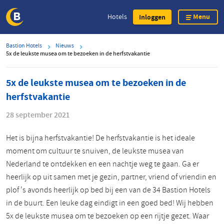
Menu
Hotels
Inloggen
Overslaan
Bastion Hotels
Nieuws
en
5x de leukste musea om te bezoeken in de herfstvakantie
naar
de
5x de leukste musea om te bezoeken in de
inhoud
herfstvakantie
gaan
28 september 2021
Het is bijna herfstvakantie! De herfstvakantie is het ideale
moment om cultuur te snuiven, de leukste musea van
Nederland te ontdekken en een nachtje weg te gaan. Ga er
heerlijk op uit samen met je gezin, partner, vriend of vriendin en
plof 's avonds heerlijk op bed bij een van de 34 Bastion Hotels
in de buurt. Een leuke dag eindigt in een goed bed! Wij hebben
5x de leukste musea om te bezoeken op een rijtje gezet. Waar