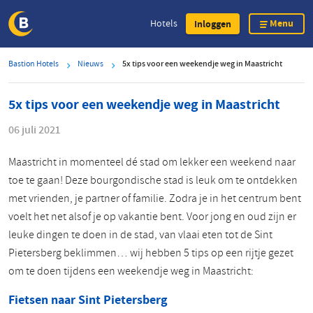
Menu
Hotels
Inloggen
Overslaan
Bastion Hotels
Nieuws
5x tips voor een weekendje weg in Maastricht
en
naar
5x tips voor een weekendje weg in Maastricht
de
inhoud
06 juli 2021
gaan
Maastricht in momenteel dé stad om lekker een weekend naar
toe te gaan! Deze bourgondische stad is leuk om te ontdekken
met vrienden, je partner of familie. Zodra je in het centrum bent
voelt het net alsof je op vakantie bent. Voor jong en oud zijn er
leuke dingen te doen in de stad, van vlaai eten tot de Sint
Pietersberg beklimmen… wij hebben 5 tips op een rijtje gezet
om te doen tijdens een weekendje weg in Maastricht:
Fietsen naar Sint Pietersberg