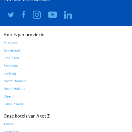
Hotels per provincie
Friesland
Gelderland
Groningen
Flevoland
Limburg
Noord-Brabant
Noord-Holland
Utrecht
Zuid-Holland
Onze hotels van A tot Z
Almere
Amersfoort