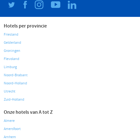
Hotels per provincie
Friesland
Gelderland
Groningen
Flevoland
Limburg
Noord-Brabant
Noord-Holland
Utrecht
Zuid-Holland
Onze hotels van A tot Z
Almere
Amersfoort
Arnhem