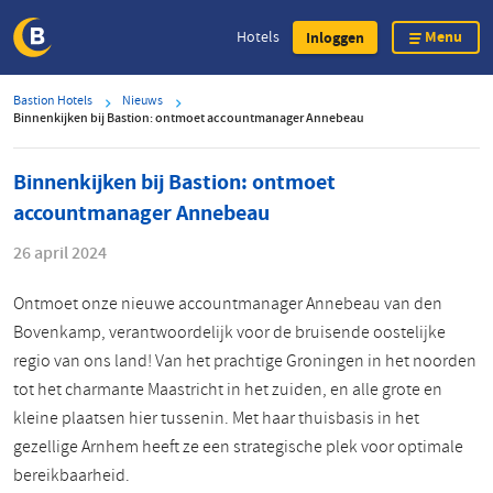
Menu
Hotels
Inloggen
Overslaan
Bastion Hotels
Nieuws
en
Binnenkijken bij Bastion: ontmoet accountmanager Annebeau
naar
de
Binnenkijken bij Bastion: ontmoet
inhoud
accountmanager Annebeau
gaan
26 april 2024
Ontmoet onze nieuwe accountmanager Annebeau van den
Bovenkamp, verantwoordelijk voor de bruisende oostelijke
regio van ons land! Van het prachtige Groningen in het noorden
tot het charmante Maastricht in het zuiden, en alle grote en
kleine plaatsen hier tussenin. Met haar thuisbasis in het
gezellige Arnhem heeft ze een strategische plek voor optimale
bereikbaarheid.