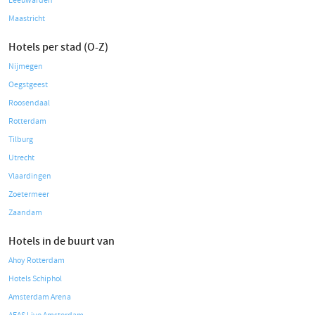
Leeuwarden
Maastricht
Hotels per stad (O-Z)
Nijmegen
Oegstgeest
Roosendaal
Rotterdam
Tilburg
Utrecht
Vlaardingen
Zoetermeer
Zaandam
Hotels in de buurt van
Ahoy Rotterdam
Hotels Schiphol
Amsterdam Arena