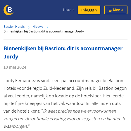
Menu
Hotels
Inloggen
Overslaan
Bastion Hotels
Nieuws
en
Binnenkijken bij Bastion: dit is accountmanager Jordy
naar
de
Binnenkijken bij Bastion: dit is accountmanager
inhoud
Jordy
gaan
10 mei 2024
Jordy Fernandez is sinds een jaar accountmanager bij Bastion
Hotels voor de regio Zuid-Nederland. Zijn reis bij Bastion begon
al veel eerder, namelijk op locatie op de hotelvloer. Hier leerde
hij de fijne kneepjes van het vak waardoor hij alle ins en outs
van de hotels kent: “
Ik weet precies hoe we ervoor kunnen
zorgen om de optimale ervaring voor onze gasten en klanten te
waarborgen.
”