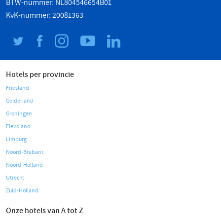
BTW-nummer: NL804546654B01
KvK-nummer: 20081363
Hotels per provincie
Friesland
Gelderland
Groningen
Flevoland
Limburg
Noord-Brabant
Noord-Holland
Utrecht
Zuid-Holland
Onze hotels van A tot Z