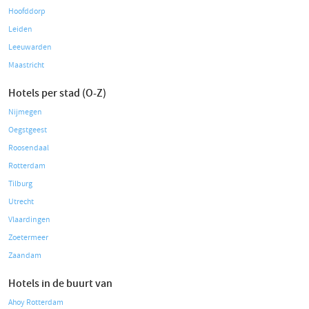
Hoofddorp
Leiden
Leeuwarden
Maastricht
Hotels per stad (O-Z)
Nijmegen
Oegstgeest
Roosendaal
Rotterdam
Tilburg
Utrecht
Vlaardingen
Zoetermeer
Zaandam
Hotels in de buurt van
Ahoy Rotterdam