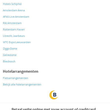
Hotels Schiphol
Amsterdam Arena
AFAS Live Amsterdam
RAI Amsterdam
Rotterdam Haven
Utrecht Jaarbeurs
WTC Expo Leeuwarden
Ziggo Dome
Gelredome
Biesbosch
Hotelarrangementen
Fietsarrangementen
Bekijk alle hotelarrangementen
Betaal veilig online met jouw account of creditcard