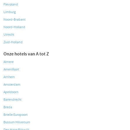
Flevoland
Limburg
Noord-Brabant
Noord-Holland
Utrecht
Zuid-Holland
Onze hotels van A tot Z
Almere
Amersfoort
Arnhem
Amsterdam
Apeldoorn
Barendrecht
Breda
Brielle Europoort
Bussum Hilversum
Den Haag Rijswijk