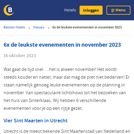
Menu
Hotels
Inloggen
Overslaan
Bastion Hotels
Nieuws
6x de leukste evenementen in november 2023
en
naar
6x de leukste evenementen in november 2023
de
inhoud
16 oktober 2023
gaan
Wat gaat de tijd snel… het is alweer november! Het wordt
steeds kouder en natter, maar dat mag de pret niet bederven! Er
staan namelijk genoeg leuke evenementen op de planning in
november. Van spectaculaire lichtshows tot het bezoeken van
het huis van Sinterklaas. Wij hebben 6 verschillende
evenementen voor je op een rijtje gezet.
Vier Sint Maarten in Utrecht
Utrecht is de meest bekende Sint Maartenstad van Nederland en