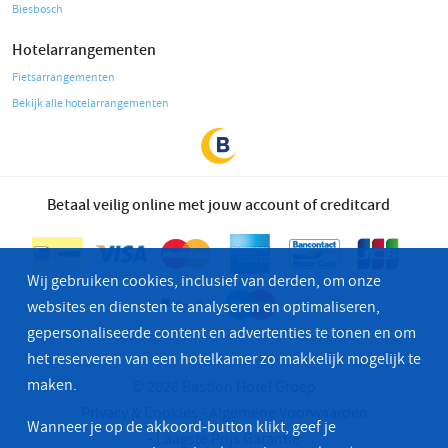
Biesbosch
Hotelarrangementen
Fietsarrangementen
Bekijk alle hotelarrangementen
Betaal veilig online met jouw account of creditcard
Wij gebruiken cookies, inclusief van derden, om onze
websites en diensten te analyseren en optimaliseren,
gepersonaliseerde content en advertenties te tonen en om
het reserveren van een hotelkamer zo makkelijk mogelijk te
maken.
© 2026 Bastion Hotel Groep
Privacy & Cookies
Algemene Voorwaarden
Wanneer je op de akkoord-button klikt, geef je
Laagste Prijs Garantie