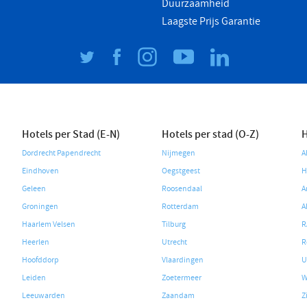
Duurzaamheid
Laagste Prijs Garantie
Hotels per Stad (E-N)
Hotels per stad (O-Z)
H
Dordrecht Papendrecht
Nijmegen
A
Eindhoven
Oegstgeest
H
Geleen
Roosendaal
A
Groningen
Rotterdam
A
Haarlem Velsen
Tilburg
R
Heerlen
Utrecht
R
Hoofddorp
Vlaardingen
U
Leiden
Zoetermeer
W
Leeuwarden
Zaandam
Z