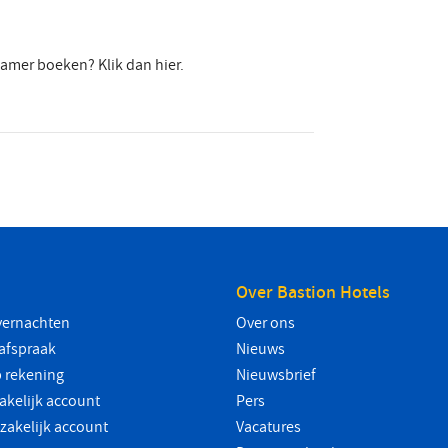
 kamer boeken? Klik dan
hier
.
Over Bastion Hotels
vernachten
Over ons
safspraak
Nieuws
 rekening
Nieuwsbrief
akelijk account
Pers
 zakelijk account
Vacatures