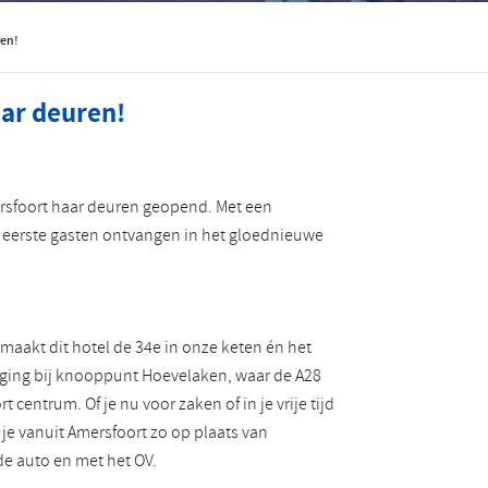
Roemeens
Turks
ren!
aar deuren!
mersfoort haar deuren geopend. Met een
 eerste gasten ontvangen in het gloednieuwe
 maakt dit hotel de 34e in onze keten én het
igging bij knooppunt Hoevelaken, waar de A28
 centrum. Of je nu voor zaken of in je vrije tijd
 je vanuit Amersfoort zo op plaats van
de auto en met het OV.