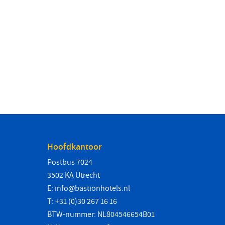
Hoofdkantoor
Postbus 7024
3502 KA Utrecht
E:
info@bastionhotels.nl
T: +31 (0)30 267 16 16
BTW-nummer: NL804546654B01