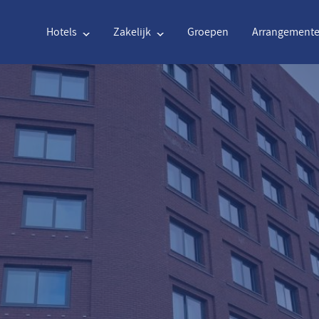
Hotels
Zakelijk
Groepen
Arrangement
Engels
€
Euro
Nederlands
$
Uni
Engels
€
Euro
Nederlands
$
Uni
Français
CAD
Canadian Dollar
Italiano
DKK
Dan
Polski
NZD
New Zealand Dollar
Português
NOK
Nor
Svenska
Kč
Czech Koruna
Danish
SEK
Swe
Greek
Norsk