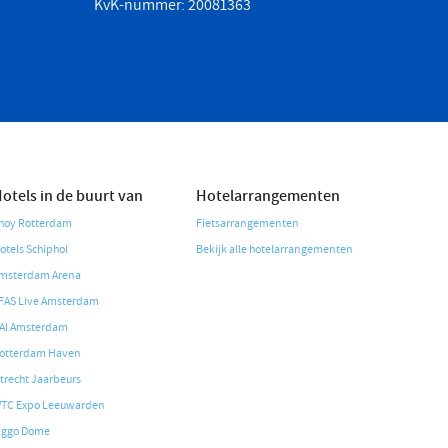
KvK-nummer: 20081363
otels in de buurt van
Hotelarrangementen
hoy Rotterdam
Fietsarrangementen
otels Schiphol
Bekijk alle hotelarrangementen
msterdam Arena
FAS Live Amsterdam
AI Amsterdam
otterdam Haven
trecht Jaarbeurs
TC Expo Leeuwarden
iggo Dome