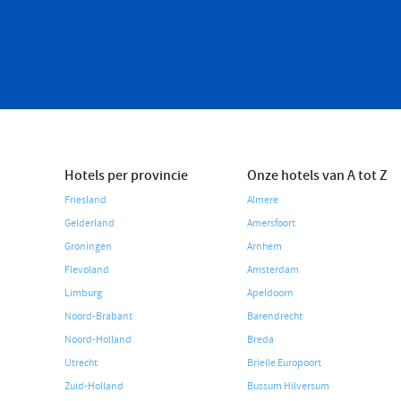
Hotels per provincie
Onze hotels van A tot Z
Friesland
Almere
Gelderland
Amersfoort
Groningen
Arnhem
Flevoland
Amsterdam
Limburg
Apeldoorn
Noord-Brabant
Barendrecht
Noord-Holland
Breda
Utrecht
Brielle Europoort
Zuid-Holland
Bussum Hilversum