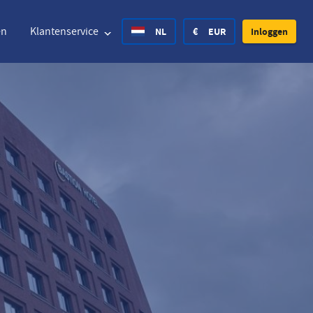
en
Klantenservice
NL
€
EUR
Inloggen
ted States Dollar
Deutsch
£
British Pound
ted States Dollar
Deutsch
£
British Pound
ish Krone
Español
Rs.
India Rupee
way Krone
Hrvatski
zł
Poland Zloty
den Krona
Finnish
CHF
Switzerland Franc
Tsjechisch