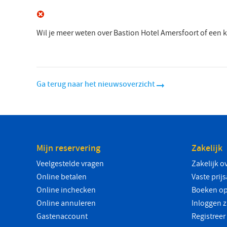
Wil je meer weten over Bastion Hotel Amersfoort of een
Ga terug naar het nieuwsoverzicht
Mijn reservering
Zakelijk
Veelgestelde vragen
Zakelijk o
Online betalen
Vaste prij
Online inchecken
Boeken op
Online annuleren
Inloggen z
Gastenaccount
Registreer