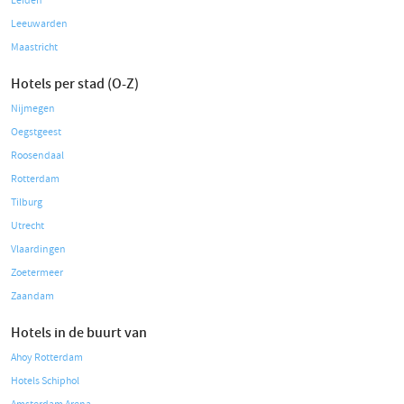
Leiden
Leeuwarden
Maastricht
Hotels per stad (O-Z)
Nijmegen
Oegstgeest
Roosendaal
Rotterdam
Tilburg
Utrecht
Vlaardingen
Zoetermeer
Zaandam
Hotels in de buurt van
Ahoy Rotterdam
Hotels Schiphol