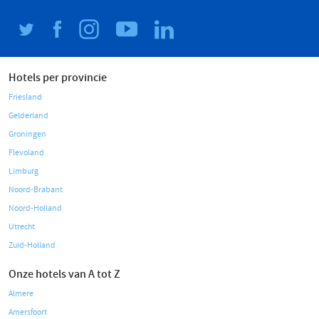
Hotels per provincie
Friesland
Gelderland
Groningen
Flevoland
Limburg
Noord-Brabant
Noord-Holland
Utrecht
Zuid-Holland
Onze hotels van A tot Z
Almere
Amersfoort