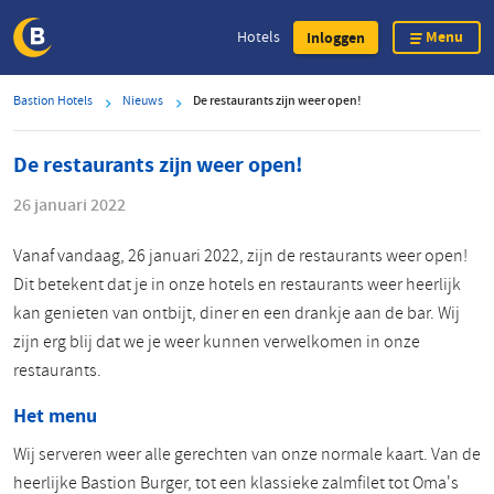
Menu
Hotels
Inloggen
Overslaan
Bastion Hotels
Nieuws
De restaurants zijn weer open!
en
naar
De restaurants zijn weer open!
de
inhoud
26 januari 2022
gaan
Vanaf vandaag, 26 januari 2022, zijn de restaurants weer open!
Dit betekent dat je in onze hotels en restaurants weer heerlijk
kan genieten van ontbijt, diner en een drankje aan de bar. Wij
zijn erg blij dat we je weer kunnen verwelkomen in onze
restaurants.
Het menu
Wij serveren weer alle gerechten van onze normale kaart. Van de
heerlijke Bastion Burger, tot een klassieke zalmfilet tot Oma's