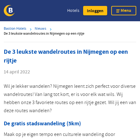
Menu
Hotels
Inloggen
Overslaan
Bastion Hotels
Nieuws
en
De 3 leukste wandelroutes in Nijmegen op een rijtje
naar
de
De 3 leukste wandelroutes in Nijmegen op een
inhoud
rijtje
gaan
14 april 2022
Wil je lekker wandelen? Nijmegen leent zich perfect voor diverse
wandelroutes! Van lang tot kort, er is voor elk wat wils. Wij
hebben onze 3 favoriete routes op een rijtje gezet. Wil jij een van
deze routes wandelen?
De gratis stadswandeling (5km)
Maak op je eigen tempo een culturele wandeling door