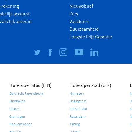
 rekening
Nieuwsbrief
akelijk account
Pers
 zakelijk account
Vacatures
Duurzaamheid
Laagste Prijs Garantie
Hotels per Stad (E-N)
Hotels per stad (O-Z)
H
Dordrecht Papendrecht
Nijmegen
A
Eindhoven
Oegstgeest
H
Geleen
Roosendaal
A
Groningen
Rotterdam
A
Haarlem Velsen
Tilburg
R
Heerlen
Utrecht
R