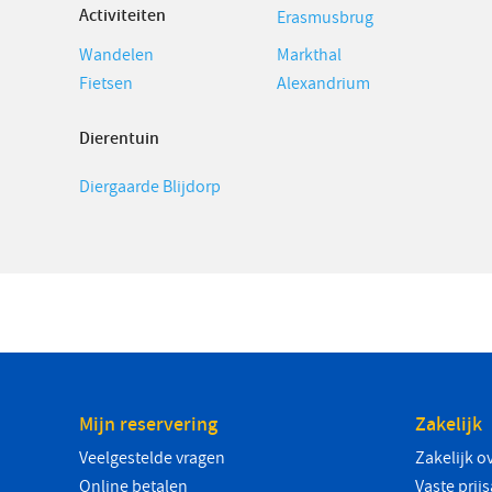
Activiteiten
Erasmusbrug
Wandelen
Markthal
Fietsen
Alexandrium
Dierentuin
Diergaarde Blijdorp
Mijn reservering
Zakelijk
Veelgestelde vragen
Zakelijk o
Online betalen
Vaste prij