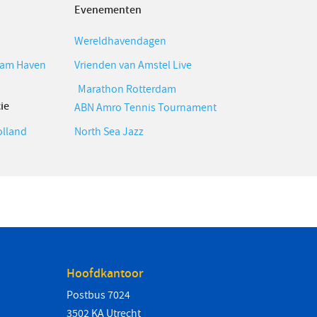
Evenementen
Wereldhavendagen
dam Haven
Vrienden van Amstel Live
Marathon Rotterdam
ie
ABN Amro Tennis Tournament
olland
North Sea Jazz
Hoofdkantoor
Postbus 7024
3502 KA Utrecht