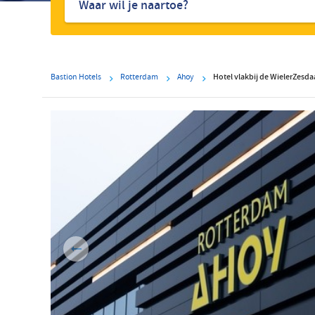
hotels
Bastion Hotels
Rotterdam
Ahoy
Hotel vlakbij de WielerZesd