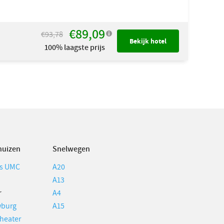
€89,09
€93,78
Bekijk hotel
100% laagste prijs
huizen
Snelwegen
s UMC
A20
A13
r
A4
burg
A15
heater