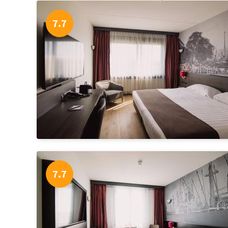
7.7
7.7