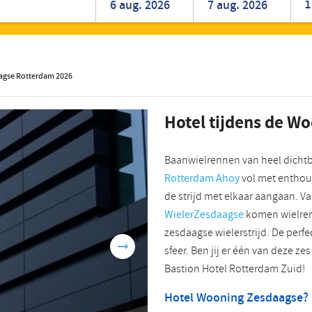
1
Roemeens
Turks
aagse Rotterdam 2026
Hotel tijdens de W
Baanwielrennen van heel dicht
Rotterdam Ahoy
vol met enthou
de strijd met elkaar aangaan. V
WielerZesdaagse
komen wielren
zesdaagse wielerstrijd. De perf
sfeer. Ben jij er één van deze ze
Bastion Hotel Rotterdam Zuid!
Hotel Wooning Zesdaagse? 