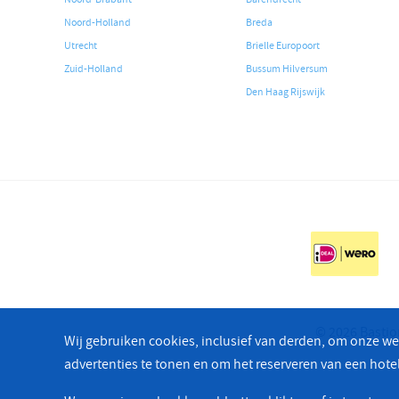
Noord-Holland
Breda
Utrecht
Brielle Europoort
Zuid-Holland
Bussum Hilversum
Den Haag Rijswijk
© 2026 Bastio
Wij gebruiken cookies, inclusief van derden, om onze we
advertenties te tonen en om het reserveren van een hot