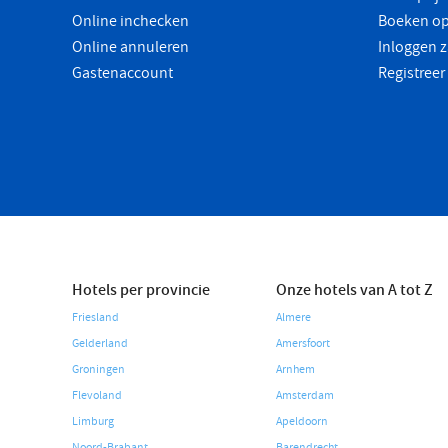
Online inchecken
Boeken op
Online annuleren
Inloggen z
Gastenaccount
Registreer
Hotels per provincie
Onze hotels van A tot Z
Friesland
Almere
Gelderland
Amersfoort
Groningen
Arnhem
Flevoland
Amsterdam
Limburg
Apeldoorn
Noord-Brabant
Barendrecht