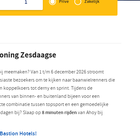
of
1
Prive
Zakelijk
Slowaaks
Zakelijk
ooning Zesdaagse
bij meemaken? Van 1 t/m 6 december 2026 stroomt
siaste bezoekers om te kijken naar baanwielrenners die
an koppelkoers tot derny en sprint. Tijdens de
ners van binnen- en buitenland bijeen voor een
ecte combinatie tussen topsport en een gemoedelijke
s dagen bij? Slaap op
8 minuten rijden
van Ahoy bij
Bastion Hotels!