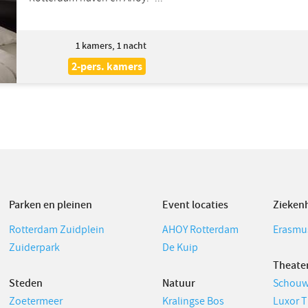
1
kamers, 1 nacht
2-pers. kamers
Parken en pleinen
Event locaties
Zieken
Rotterdam Zuidplein
AHOY Rotterdam
Erasmu
Zuiderpark
De Kuip
Theate
Steden
Natuur
Schouw
Zoetermeer
Kralingse Bos
Luxor T