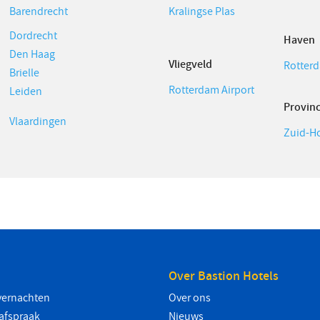
Barendrecht
Kralingse Plas
Dordrecht
Haven
Den Haag
Vliegveld
Rotter
Brielle
Rotterdam Airport
Leiden
Provinc
Vlaardingen
Zuid-H
Over Bastion Hotels
vernachten
Over ons
safspraak
Nieuws