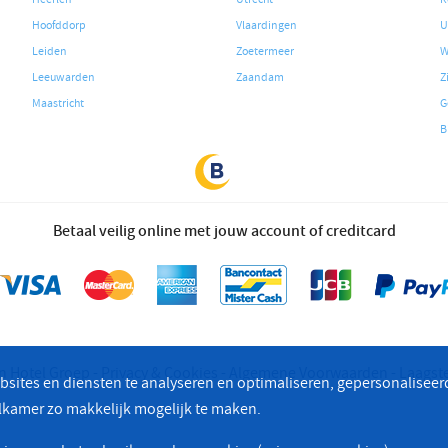
Hoofddorp
Vlaardingen
U
Leiden
Zoetermeer
W
Leeuwarden
Zaandam
Z
Maastricht
G
B
Betaal veilig online met jouw account of creditcard
n Hotel Groep
Privacy & Cookies
Algemene Voorwaarden
Laagste
bsites en diensten te analyseren en optimaliseren, gepersonaliseer
elkamer zo makkelijk mogelijk te maken.