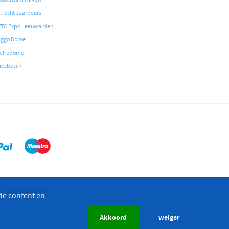
trecht Jaarbeurs
TC Expo Leeuwarden
iggo Dome
elredome
iesbosch
 Prijs Garantie
de content en
Akkoord
weiger