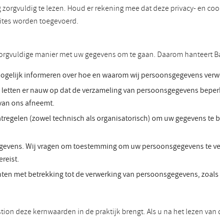
g zorgvuldig te lezen. Houd er rekening mee dat deze privacy- en c
sites worden toegevoerd.
 zorgvuldige manier met uw gegevens om te gaan. Daarom hanteert B
mogelijk informeren over hoe en waarom wij persoonsgegevens verwer
etten er nauw op dat de verzameling van persoonsgegevens beperkt 
van ons afneemt.
egelen (zowel technisch als organisatorisch) om uw gegevens te be
evens. Wij vragen om toestemming om uw persoonsgegevens te verw
reist.
ten met betrekking tot de verwerking van persoonsgegevens, zoals 
stion deze kernwaarden in de praktijk brengt. Als u na het lezen va