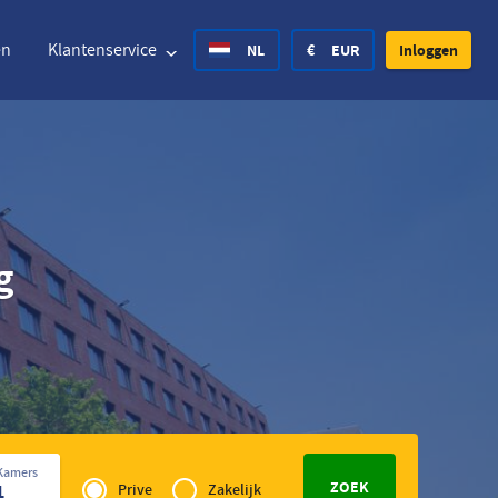
en
Klantenservice
NL
€
EUR
Inloggen
ted States Dollar
Deutsch
£
British Pound
g
ted States Dollar
Deutsch
£
British Pound
ish Krone
Español
Rs.
India Rupee
way Krone
Hrvatski
zł
Poland Zloty
den Krona
Finnish
CHF
Switzerland Franc
Privé
Tsjechisch
Kamers
of
1
Prive
Zakelijk