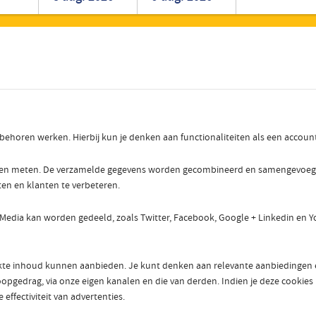
Roemeens
Turks
r behoren werken. Hierbij kun je denken aan functionaliteiten als een accou
nen meten. De verzamelde gegevens worden gecombineerd en samengevoegd om
ten en klanten te verbeteren.
 Media kan worden gedeeld, zoals Twitter, Facebook, Google + Linkedin en Y
e inhoud kunnen aanbieden. Je kunt denken aan relevante aanbiedingen en 
pgedrag, via onze eigen kanalen en die van derden. Indien je deze cookies ui
effectiviteit van advertenties.