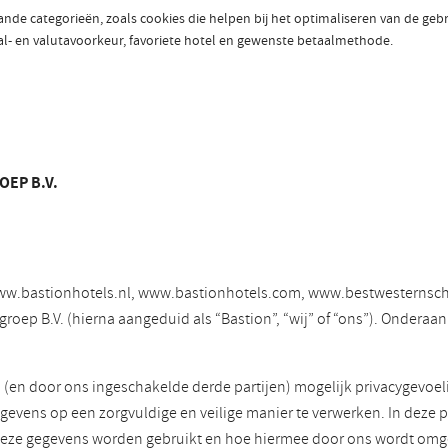
aande categorieën, zoals cookies die helpen bij het optimaliseren van de ge
aal- en valutavoorkeur, favoriete hotel en gewenste betaalmethode.
OEP B.V.
s www.bastionhotels.nl, www.bastionhotels.com, www.bestwesternsch
p B.V. (hierna aangeduid als “Bastion”, “wij” of “ons”). Onderaan d
j (en door ons ingeschakelde derde partijen) mogelijk privacygevo
gevens op een zorgvuldige en veilige manier te verwerken. In deze p
deze gegevens worden gebruikt en hoe hiermee door ons wordt om