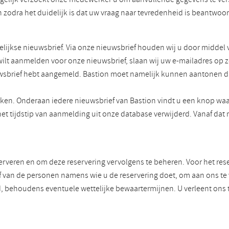
zodra het duidelijk is dat uw vraag naar tevredenheid is beantwoo
ijkse nieuwsbrief. Via onze nieuwsbrief houden wij u door middel 
 wilt aanmelden voor onze nieuwsbrief, slaan wij uw e-mailadres op 
ieuwsbrief hebt aangemeld. Bastion moet namelijk kunnen aantonen d
ken. Onderaan iedere nieuwsbrief van Bastion vindt u een knop waa
het tijdstip van aanmelding uit onze database verwijderd. Vanaf d
serveren en om deze reservering vervolgens te beheren. Voor het re
f van de personen namens wie u de reservering doet, om aan ons te ve
nd, behoudens eventuele wettelijke bewaartermijnen. U verleent o