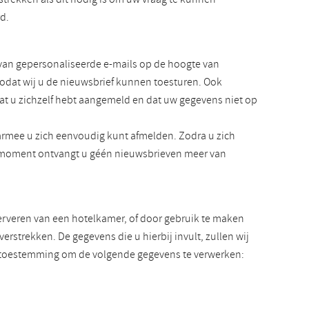
rd.
van gepersonaliseerde e-mails op de hoogte van
zodat wij u de nieuwsbrief kunnen toesturen. Ook
at u zichzelf hebt aangemeld en dat uw gegevens niet op
rmee u zich eenvoudig kunt afmelden. Zodra u zich
at moment ontvangt u géén nieuwsbrieven meer van
serveren van een hotelkamer, of door gebruik te maken
rstrekken. De gegevens die u hierbij invult, zullen wij
ns toestemming om de volgende gegevens te verwerken: