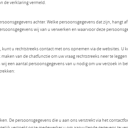
n de verklaring vermeld.
ersoonsgegevens achter. Welke persoonsgegevens dat zijn, hangt af v
ke persoonsgegevens wij van u verwerken en waarvoor deze persoons
, kunt u rechtstreeks contact met ons opnemen via de websites. U 
k maken van de chatfunctie om uw vraag rechtstreeks neer te legge
en wij een aantal persoonsgegevens van u nodig om uw verzoek in 
trekken:
en. De persoonsgegevens die u aan ons verstrekt via het contactfo
elijk verzoekt onze medewerker u om aanvullende gegevens te vers