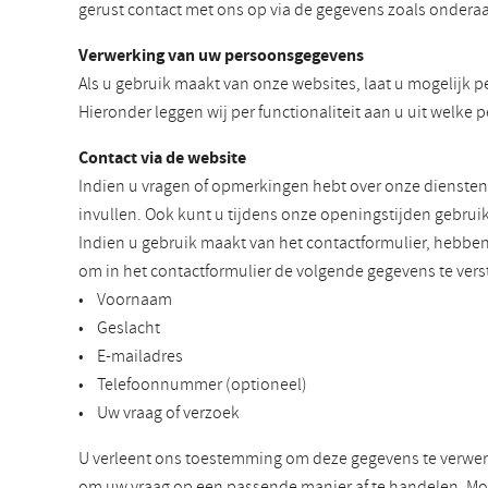
gerust contact met ons op via de gegevens zoals onderaa
Verwerking van uw persoonsgegevens
Als u gebruik maakt van onze websites, laat u mogelijk p
Hieronder leggen wij per functionaliteit aan u uit wel
Contact via de website
Indien u vragen of opmerkingen hebt over onze diensten
invullen. Ook kunt u tijdens onze openingstijden gebrui
Indien u gebruik maakt van het contactformulier, hebb
om in het contactformulier de volgende gegevens te vers
• Voornaam
• Geslacht
• E-mailadres
• Telefoonnummer (optioneel)
• Uw vraag of verzoek
U verleent ons toestemming om deze gegevens te verwerk
om uw vraag op een passende manier af te handelen. Mog