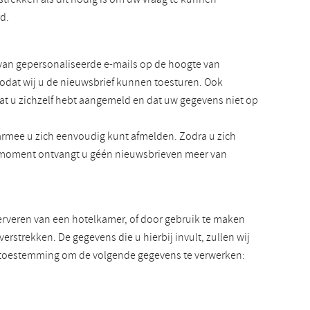
rd.
van gepersonaliseerde e-mails op de hoogte van
zodat wij u de nieuwsbrief kunnen toesturen. Ook
at u zichzelf hebt aangemeld en dat uw gegevens niet op
rmee u zich eenvoudig kunt afmelden. Zodra u zich
at moment ontvangt u géén nieuwsbrieven meer van
serveren van een hotelkamer, of door gebruik te maken
rstrekken. De gegevens die u hierbij invult, zullen wij
ns toestemming om de volgende gegevens te verwerken: