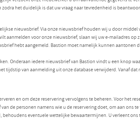
zodra het duidelijk is dat uw vraag naar tevredenheid is beantwoo
ijkse nieuwsbrief. Via onze nieuwsbrief houden wij u door middel 
 wilt aanmelden voor onze nieuwsbrief, slaan wij uw e-mailadres op 
ieuwsbrief hebt aangemeld. Bastion moet namelijk kunnen aantonen d
ken. Onderaan iedere nieuwsbrief van Bastion vindt u een knop waa
het tijdstip van aanmelding uit onze database verwijderd. Vanaf d
serveren en om deze reservering vervolgens te beheren. Voor het re
f van de personen namens wie u de reservering doet, om aan ons te ve
nd, behoudens eventuele wettelijke bewaartermijnen. U verleent o