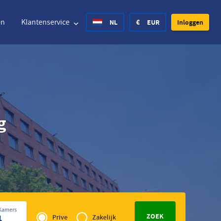
en
Klantenservice
NL
€
EUR
Inloggen
ted States Dollar
Deutsch
£
British Pound
g
ted States Dollar
Deutsch
£
British Pound
ish Krone
Español
Rs.
India Rupee
way Krone
Hrvatski
zł
Poland Zloty
den Krona
Finnish
CHF
Switzerland Franc
Privé
Tsjechisch
Kamers
of
1
Prive
Zakelijk