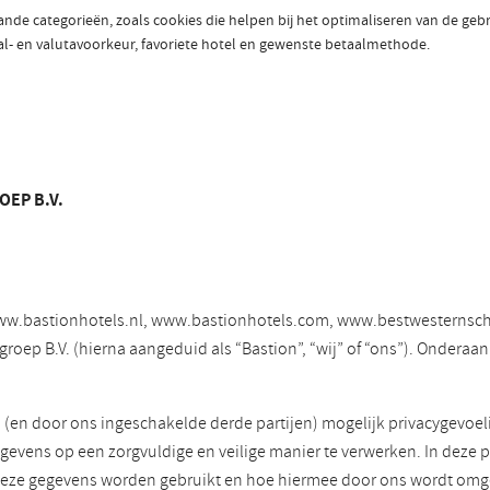
aande categorieën, zoals cookies die helpen bij het optimaliseren van de ge
aal- en valutavoorkeur, favoriete hotel en gewenste betaalmethode.
OEP B.V.
s www.bastionhotels.nl, www.bastionhotels.com, www.bestwesternsch
p B.V. (hierna aangeduid als “Bastion”, “wij” of “ons”). Onderaan d
j (en door ons ingeschakelde derde partijen) mogelijk privacygevo
gevens op een zorgvuldige en veilige manier te verwerken. In deze p
deze gegevens worden gebruikt en hoe hiermee door ons wordt om