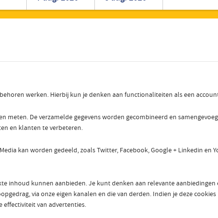
Roemeens
Turks
r behoren werken. Hierbij kun je denken aan functionaliteiten als een accou
nen meten. De verzamelde gegevens worden gecombineerd en samengevoegd om
ten en klanten te verbeteren.
 Media kan worden gedeeld, zoals Twitter, Facebook, Google + Linkedin en Y
e inhoud kunnen aanbieden. Je kunt denken aan relevante aanbiedingen en 
pgedrag, via onze eigen kanalen en die van derden. Indien je deze cookies ui
effectiviteit van advertenties.