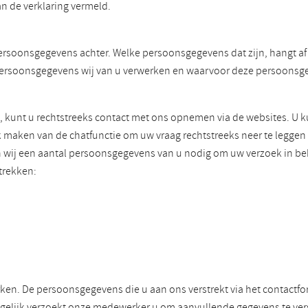
n de verklaring vermeld.
ersoonsgegevens achter. Welke persoonsgegevens dat zijn, hangt af v
ke persoonsgegevens wij van u verwerken en waarvoor deze persoons
, kunt u rechtstreeks contact met ons opnemen via de websites. U 
k maken van de chatfunctie om uw vraag rechtstreeks neer te legge
en wij een aantal persoonsgegevens van u nodig om uw verzoek in 
trekken:
en. De persoonsgegevens die u aan ons verstrekt via het contactfo
elijk verzoekt onze medewerker u om aanvullende gegevens te vers