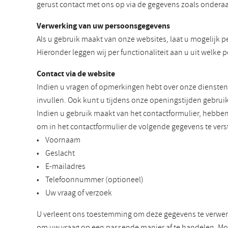
gerust contact met ons op via de gegevens zoals onderaa
Verwerking van uw persoonsgegevens
Als u gebruik maakt van onze websites, laat u mogelijk p
Hieronder leggen wij per functionaliteit aan u uit wel
Contact via de website
Indien u vragen of opmerkingen hebt over onze diensten
invullen. Ook kunt u tijdens onze openingstijden gebrui
Indien u gebruik maakt van het contactformulier, hebb
om in het contactformulier de volgende gegevens te vers
• Voornaam
• Geslacht
• E-mailadres
• Telefoonnummer (optioneel)
• Uw vraag of verzoek
U verleent ons toestemming om deze gegevens te verwerk
om uw vraag op een passende manier af te handelen. Mog