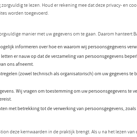
g zorgvuldig te lezen. Houd er rekening mee dat deze privacy- en c
sites worden toegevoerd.
 zorgvuldige manier met uw gegevens om te gaan. Daarom hanteert B
mogelijk informeren over hoe en waarom wij persoonsgegevens verwer
etten er nauw op dat de verzameling van persoonsgegevens beperkt 
van ons afneemt.
egelen (zowel technisch als organisatorisch) om uw gegevens te be
evens. Wij vragen om toestemming om uw persoonsgegevens te verw
reist.
ten met betrekking tot de verwerking van persoonsgegevens, zoals 
stion deze kernwaarden in de praktijk brengt. Als u na het lezen va