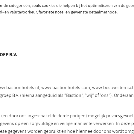
aande categorieën, zoals cookies die helpen bij het optimaliseren van de ge
aal- en valutavoorkeur, favoriete hotel en gewenste betaalmethode.
OEP B.V.
s www.bastionhotels.nl, www.bastionhotels.com, www.bestwesternsch
p B.V. (hierna aangeduid als “Bastion”, “wij” of “ons”). Onderaan d
j (en door ons ingeschakelde derde partijen) mogelijk privacygevo
gevens op een zorgvuldige en veilige manier te verwerken. In deze p
deze gegevens worden gebruikt en hoe hiermee door ons wordt om