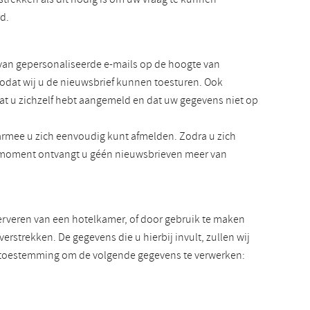
rd.
van gepersonaliseerde e-mails op de hoogte van
zodat wij u de nieuwsbrief kunnen toesturen. Ook
at u zichzelf hebt aangemeld en dat uw gegevens niet op
rmee u zich eenvoudig kunt afmelden. Zodra u zich
at moment ontvangt u géén nieuwsbrieven meer van
serveren van een hotelkamer, of door gebruik te maken
rstrekken. De gegevens die u hierbij invult, zullen wij
ns toestemming om de volgende gegevens te verwerken: