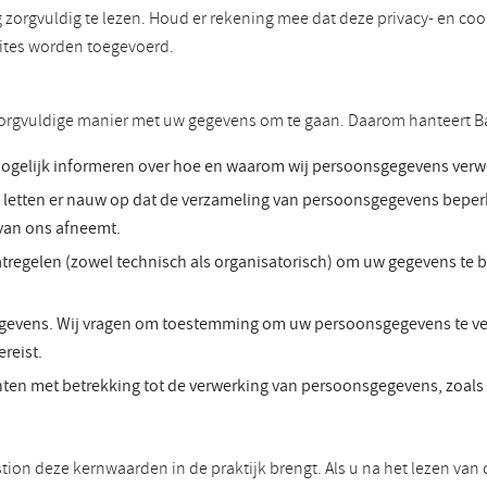
g zorgvuldig te lezen. Houd er rekening mee dat deze privacy- en c
sites worden toegevoerd.
 zorgvuldige manier met uw gegevens om te gaan. Daarom hanteert B
mogelijk informeren over hoe en waarom wij persoonsgegevens verwer
etten er nauw op dat de verzameling van persoonsgegevens beperkt 
van ons afneemt.
egelen (zowel technisch als organisatorisch) om uw gegevens te be
evens. Wij vragen om toestemming om uw persoonsgegevens te verw
reist.
ten met betrekking tot de verwerking van persoonsgegevens, zoals 
stion deze kernwaarden in de praktijk brengt. Als u na het lezen va