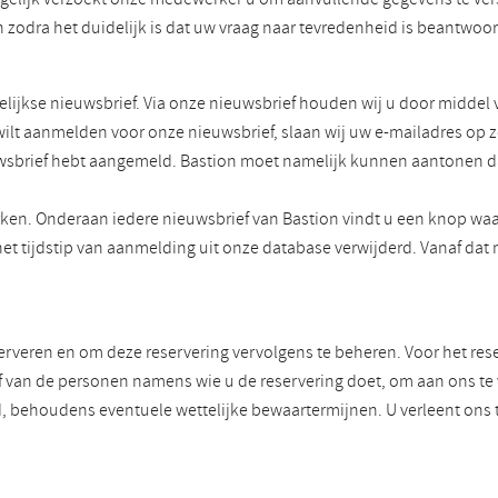
zodra het duidelijk is dat uw vraag naar tevredenheid is beantwoo
ijkse nieuwsbrief. Via onze nieuwsbrief houden wij u door middel 
 wilt aanmelden voor onze nieuwsbrief, slaan wij uw e-mailadres op 
ieuwsbrief hebt aangemeld. Bastion moet namelijk kunnen aantonen d
ken. Onderaan iedere nieuwsbrief van Bastion vindt u een knop waa
het tijdstip van aanmelding uit onze database verwijderd. Vanaf d
serveren en om deze reservering vervolgens te beheren. Voor het re
f van de personen namens wie u de reservering doet, om aan ons te ve
nd, behoudens eventuele wettelijke bewaartermijnen. U verleent o