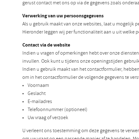
gerust contact met ons op via de gegevens zoals onderaa
Verwerking van uw persoonsgegevens
Als u gebruik maakt van onze websites, laat u mogelijk p
Hieronder leggen wij per functionaliteit aan u uit wel
Contact via de website
Indien u vragen of opmerkingen hebt over onze diensten
invullen. Ook kunt u tijdens onze openingstijden gebrui
Indien u gebruik maakt van het contactformulier, hebb
om in het contactformulier de volgende gegevens te vers
• Voornaam
• Geslacht
• E-mailadres
• Telefoonnummer (optioneel)
• Uw vraag of verzoek
U verleent ons toestemming om deze gegevens te verwerk
om uw vraag op een passende manier af te handelen. Mog