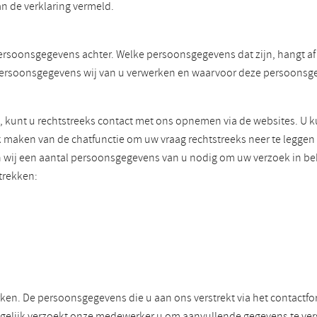
n de verklaring vermeld.
ersoonsgegevens achter. Welke persoonsgegevens dat zijn, hangt af v
ke persoonsgegevens wij van u verwerken en waarvoor deze persoons
, kunt u rechtstreeks contact met ons opnemen via de websites. U 
k maken van de chatfunctie om uw vraag rechtstreeks neer te legge
en wij een aantal persoonsgegevens van u nodig om uw verzoek in 
trekken:
en. De persoonsgegevens die u aan ons verstrekt via het contactfo
elijk verzoekt onze medewerker u om aanvullende gegevens te vers