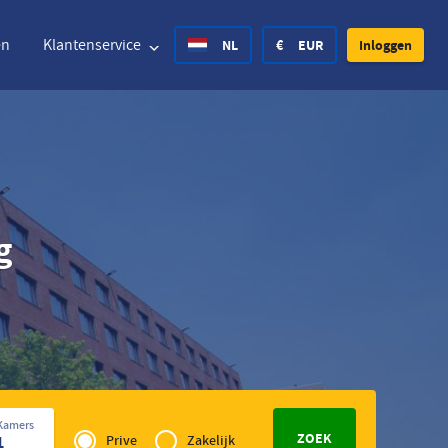
en
Klantenservice
NL
€
EUR
Inloggen
ted States Dollar
Deutsch
£
British Pound
g
ted States Dollar
Deutsch
£
British Pound
ish Krone
Español
Rs.
India Rupee
way Krone
Hrvatski
zł
Poland Zloty
den Krona
Finnish
CHF
Switzerland Franc
Privé
Tsjechisch
Kamers
of
1
Prive
Zakelijk