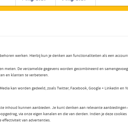
Roemeens
Turks
r behoren werken. Hierbij kun je denken aan functionaliteiten als een accou
nen meten. De verzamelde gegevens worden gecombineerd en samengevoegd om
ten en klanten te verbeteren.
 Media kan worden gedeeld, zoals Twitter, Facebook, Google + Linkedin en Y
e inhoud kunnen aanbieden. Je kunt denken aan relevante aanbiedingen en 
pgedrag, via onze eigen kanalen en die van derden. Indien je deze cookies ui
effectiviteit van advertenties.