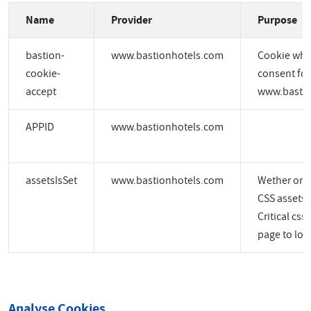
Name
Provider
Purpose
bastion-
www.bastionhotels.com
Cookie whic
cookie-
consent for
accept
www.bastio
APPID
www.bastionhotels.com
assetsIsSet
www.bastionhotels.com
Wether or no
CSS assets a
Critical css
page to load
Analyse Cookies