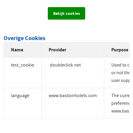
Bekijk cookies
Overige Cookies
Name
Provider
Purpose
test_cookie
.doubleclick.net
Used to ch
or not the 
user suppo
language
www.bastionhotels.com
The curren
preference
www.basti