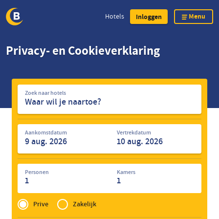
Menu
Hotels
Inloggen
Overslaan
Privacy- en Cookieverklaring
en
naar
de
Zoek
inhoud
Zoek naar hotels
naar
gaan
hotels
Aankomstdatum
Vertrekdatum
Personen
Kamers
1
1
Privé
of
Prive
Zakelijk
Zakelijk