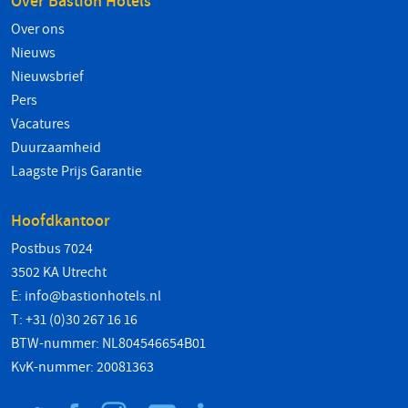
Over Bastion Hotels
Over ons
Nieuws
Nieuwsbrief
Pers
Vacatures
Duurzaamheid
Laagste Prijs Garantie
Hoofdkantoor
Postbus 7024
3502 KA Utrecht
E:
info@bastionhotels.nl
T: +31 (0)30 267 16 16
BTW-nummer: NL804546654B01
KvK-nummer: 20081363