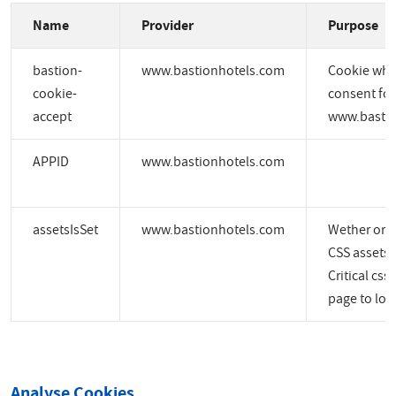
Name
Provider
Purpose
bastion-
www.bastionhotels.com
Cookie whic
cookie-
consent for
accept
www.bastio
APPID
www.bastionhotels.com
assetsIsSet
www.bastionhotels.com
Wether or no
CSS assets a
Critical css
page to load
Analyse Cookies