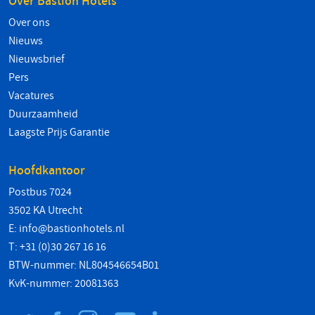
Over Bastion Hotels
Over ons
Nieuws
Nieuwsbrief
Pers
Vacatures
Duurzaamheid
Laagste Prijs Garantie
Hoofdkantoor
Postbus 7024
3502 KA Utrecht
E:
info@bastionhotels.nl
T: +31 (0)30 267 16 16
BTW-nummer: NL804546654B01
KvK-nummer: 20081363