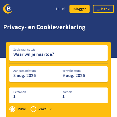
Menu
Hotels
Inloggen
Overslaan
Privacy- en Cookieverklaring
en
naar
de
Zoek
inhoud
Zoek naar hotels
naar
gaan
hotels
Aankomstdatum
Vertrekdatum
Personen
Kamers
1
1
Privé
of
Prive
Zakelijk
Zakelijk