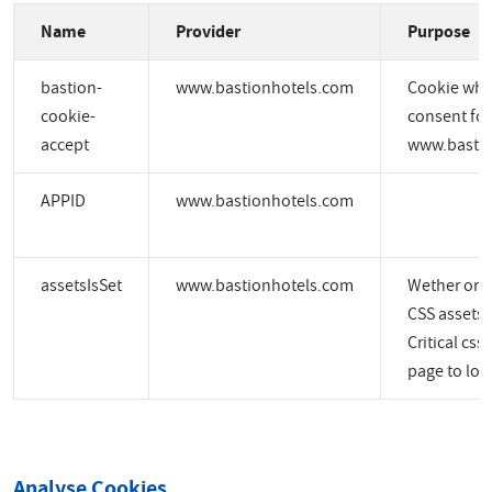
Name
Provider
Purpose
bastion-
www.bastionhotels.com
Cookie whic
cookie-
consent for
accept
www.bastio
APPID
www.bastionhotels.com
assetsIsSet
www.bastionhotels.com
Wether or no
CSS assets a
Critical css
page to load
Analyse Cookies