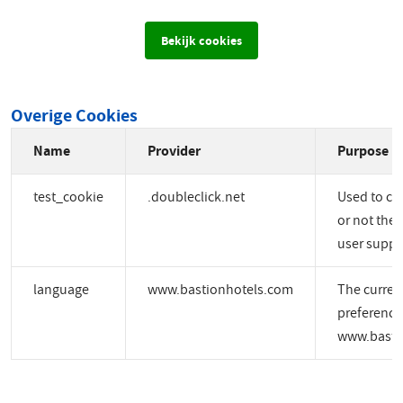
Bekijk cookies
Overige Cookies
Name
Provider
Purpose
test_cookie
.doubleclick.net
Used to ch
or not the 
user suppo
language
www.bastionhotels.com
The curren
preference
www.basti