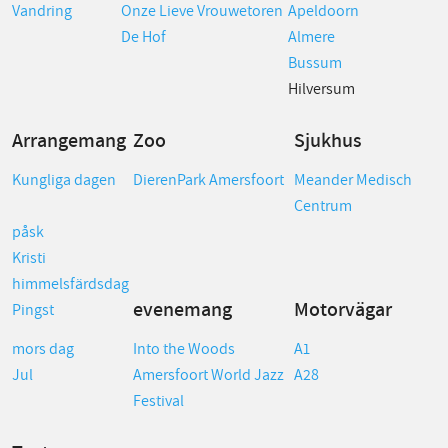
Vandring
Onze Lieve Vrouwetoren
Apeldoorn
De Hof
Almere
Bussum
Hilversum
Arrangemang
Zoo
Sjukhus
Kungliga dagen
DierenPark Amersfoort
Meander Medisch
Centrum
påsk
Kristi
himmelsfärdsdag
evenemang
Motorvägar
Pingst
mors dag
Into the Woods
A1
Jul
Amersfoort World Jazz
A28
Festival