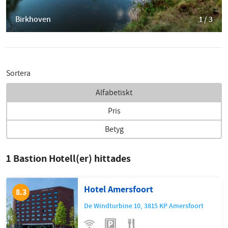
Birkhoven
1 / 3
Sortera
Alfabetiskt
Pris
Betyg
1
Bastion Hotell(er) hittades
Hotel Amersfoort
8.3
De Windturbine 10
,
3815 KP
Amersfoort