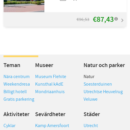
€87,43
€96,53
Teman
Museer
Natur och parker
Nära centrum
Museum Flehite
Natur
Weekendresa
Kunsthal kAdE
Soesterduinen
Billigt hotell
Mondriaanhuis
Utrechtse Heuvelrug
Gratis parkering
Veluwe
Aktiviteter
Sevärdheter
Städer
Cyklar
Kamp Amersfoort
Utrecht