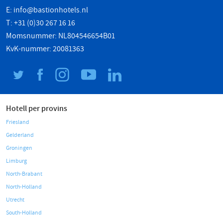
E:
info@bastionhotels.nl
T: +31 (0)30 267 16 16
Momsnummer: NL804546654B01
KvK-nummer: 20081363
Hotell per provins
Friesland
Gelderland
Groningen
Limburg
North-Brabant
North-Holland
Utrecht
South-Holland