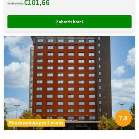
€101,66
€107,01
Zobrazit hotel
7.8
Pouze pokoje pro 2 osoby