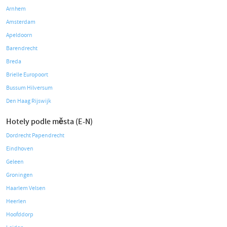
Arnhem
Amsterdam
Apeldoorn
Barendrecht
Breda
Brielle Europoort
Bussum Hilversum
Den Haag Rijswijk
Hotely podle města (E-N)
Dordrecht Papendrecht
Eindhoven
Geleen
Groningen
Haarlem Velsen
Heerlen
Hoofddorp