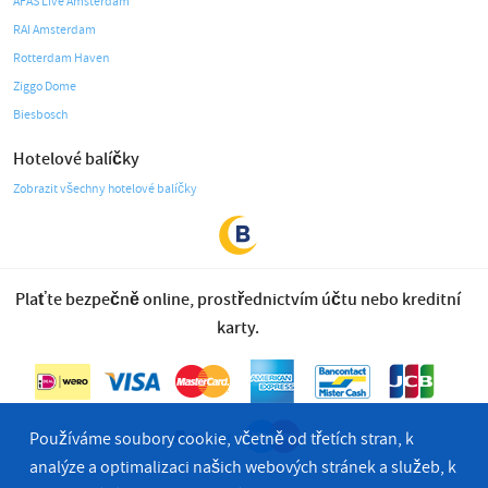
AFAS Live Amsterdam
RAI Amsterdam
Rotterdam Haven
Ziggo Dome
Biesbosch
Hotelové balíčky
Zobrazit všechny hotelové balíčky
Plaťte bezpečně online, prostřednictvím účtu nebo kreditní
karty.
Používáme soubory cookie, včetně od třetích stran, k
analýze a optimalizaci našich webových stránek a služeb, k