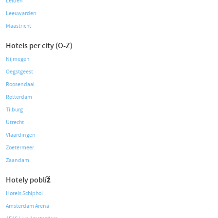
Leiden
Leeuwarden
Maastricht
Hotels per city (O-Z)
Nijmegen
Oegstgeest
Roosendaal
Rotterdam
Tilburg
Utrecht
Vlaardingen
Zoetermeer
Zaandam
Hotely poblíž
Hotels Schiphol
Amsterdam Arena