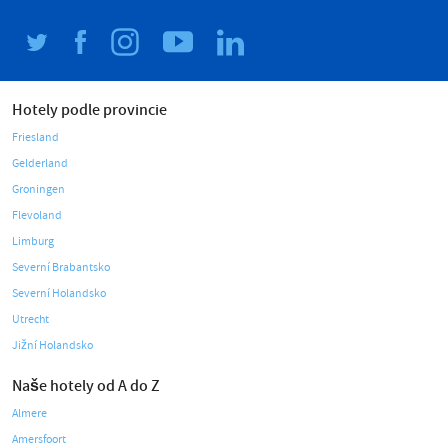
Hotely podle provincie
Friesland
Gelderland
Groningen
Flevoland
Limburg
Severní Brabantsko
Severní Holandsko
Utrecht
Jižní Holandsko
Naše hotely od A do Z
Almere
Amersfoort