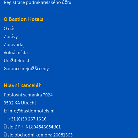
Registrace podnikatelského účtu
O Bastion Hotels
O nás
Zprávy
Zpravodaj
Volná místa
Udržitelnost
Garance nejnižší ceny
Hlavní kancelář
Poštovní schránka 7024
3502 KA Utrecht
E:
info@bastionhotels.nl
T: +31 (0)30 267 16 16
číslo DPH: NL804546654B01
číslo obchodní komory: 20081363