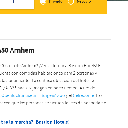
of
1
Privado
Negocio
Slovak
Zakelijk
 A50 Arnhem
50 cerca de Arnhem? ¡Ven a dormir a Bastion Hotels! El
 cuenta con cómodas habitaciones para 2 personas y
tacionamiento. La céntrica ubicación del hotel le
50 y A1325 hacia Nijmegen en poco tiempo. A tiro de
s Openluchtmuseum
,
Burgers' Zoo
y el
Gelredome
. Las
 hacen que las personas se sientan felices de hospedarse
bre la marcha? ¡Bastion Hotels!