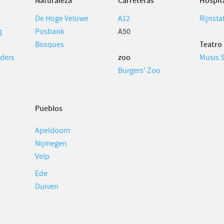
Naturaleza
Carreteras
Hospit
De Hoge Veluwe
A12
Rijnsta
g
Posbank
A50
Bosques
Teatro
lders
zoo
Musis 
Burgers' Zoo
Pueblos
Apeldoorn
Nijmegen
Velp
Ede
Duiven