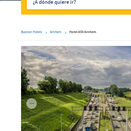
hoteles
Bastion Hotels
Arnhem
Hotel A50 Arnhem