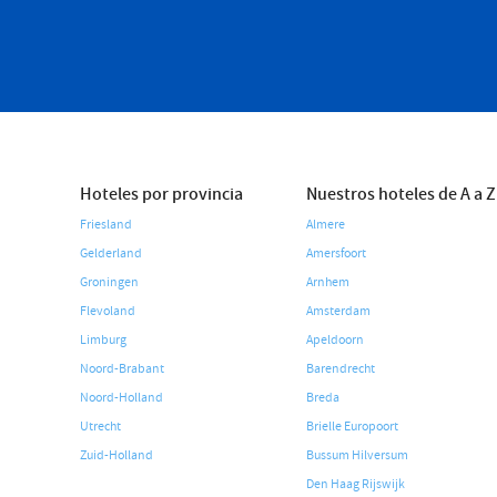
Hoteles por provincia
Nuestros hoteles de A a Z
Friesland
Almere
Gelderland
Amersfoort
Groningen
Arnhem
Flevoland
Amsterdam
Limburg
Apeldoorn
Noord-Brabant
Barendrecht
Noord-Holland
Breda
Utrecht
Brielle Europoort
Zuid-Holland
Bussum Hilversum
Den Haag Rijswijk