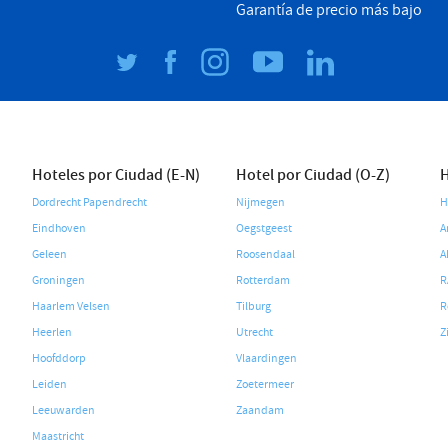
Garantía de precio más bajo
Hoteles por Ciudad (E-N)
Hotel por Ciudad (O-Z)
H
Dordrecht Papendrecht
Nijmegen
H
Eindhoven
Oegstgeest
A
Geleen
Roosendaal
A
Groningen
Rotterdam
R
Haarlem Velsen
Tilburg
R
Heerlen
Utrecht
Z
Hoofddorp
Vlaardingen
Leiden
Zoetermeer
Leeuwarden
Zaandam
Maastricht