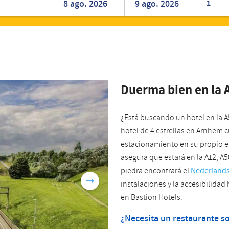
1
Romanian
Turkish
Duerma bien en la
¿Está buscando un hotel en la A
hotel de 4 estrellas en Arnhem
estacionamiento en su propio es
asegura que estará en la A12, A
piedra encontrará el
Nederland
instalaciones y la accesibilidad
en Bastion Hotels.
¿Necesita un restaurante so