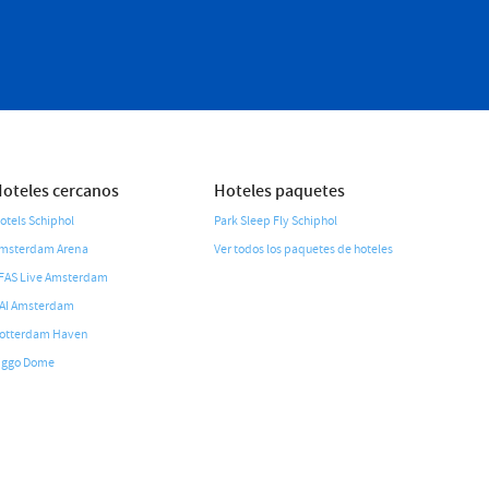
oteles cercanos
Hoteles paquetes
otels Schiphol
Park Sleep Fly Schiphol
msterdam Arena
Ver todos los paquetes de hoteles
FAS Live Amsterdam
AI Amsterdam
otterdam Haven
iggo Dome