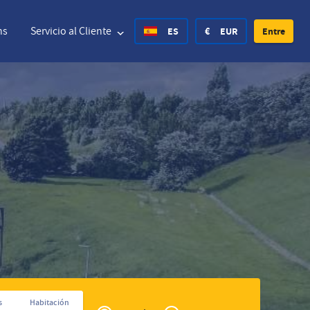
ns
Servicio al Cliente
ES
€
EUR
Entre
United States Dollar
Deutsch
£
British Pound
United States Dollar
Deutsch
£
British Pound
Danish Krone
Español
Rs.
India Rupee
Norway Krone
Hvratski
zł
Poland Zloty
Sweden Krona
Finnish
CHF
Switzerland Franc
Czech
Privé
s
Habitación