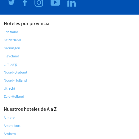
Hoteles por provincia
Friesland
Gelderland
Groningen
Flevoland
Limburg
Noord-Brabant
Noord-Holland
Utrecht
Zuid-Holland
Nuestros hoteles de A a Z
Almere
Amersfoort
Arnhem