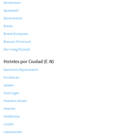
Amsterdam
Apeldoorn
Barendrecht
Breda
Brielle Europoort
Bussum Hilversum
Den Haag Rijswijk
Hoteles por Ciudad (E-N)
Dordrecht Papendrecht
Eindhoven
Geleen
Groningen
Haarlem Velsen
Heerlen
Hoofddorp
Leiden
Leeuwarden