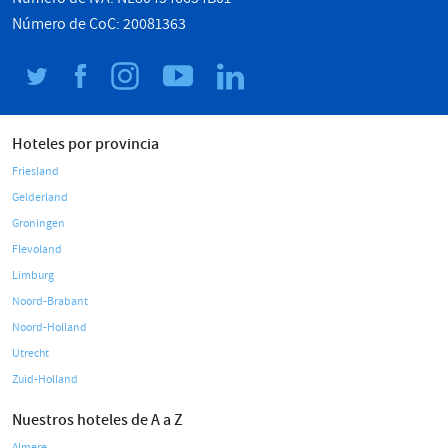
Número de CoC: 20081363
Hoteles por provincia
Friesland
Gelderland
Groningen
Flevoland
Limburg
Noord-Brabant
Noord-Holland
Utrecht
Zuid-Holland
Nuestros hoteles de A a Z
Almere