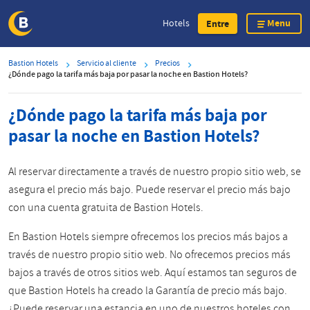
Menu
Hotels
Entre
Skip
Bastion Hotels
Servicio al cliente
Precios
to
¿Dónde pago la tarifa más baja por pasar la noche en Bastion Hotels?
main
content
¿Dónde pago la tarifa más baja por
pasar la noche en Bastion Hotels?
Al reservar directamente a través de nuestro propio sitio web, se
asegura el precio más bajo. Puede reservar el precio más bajo
con una cuenta gratuita de Bastion Hotels.
En Bastion Hotels siempre ofrecemos los precios más bajos a
través de nuestro propio sitio web. No ofrecemos precios más
bajos a través de otros sitios web. Aquí estamos tan seguros de
que Bastion Hotels ha creado la Garantía de precio más bajo.
¿Puede reservar una estancia en uno de nuestros hoteles con