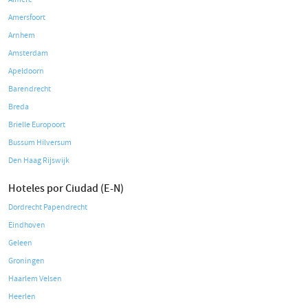
Amersfoort
Arnhem
Amsterdam
Apeldoorn
Barendrecht
Breda
Brielle Europoort
Bussum Hilversum
Den Haag Rijswijk
Hoteles por Ciudad (E-N)
Dordrecht Papendrecht
Eindhoven
Geleen
Groningen
Haarlem Velsen
Heerlen