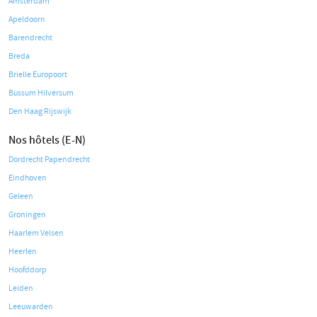
Amsterdam
Apeldoorn
Barendrecht
Breda
Brielle Europoort
Bussum Hilversum
Den Haag Rijswijk
Nos hôtels (E-N)
Dordrecht Papendrecht
Eindhoven
Geleen
Groningen
Haarlem Velsen
Heerlen
Hoofddorp
Leiden
Leeuwarden