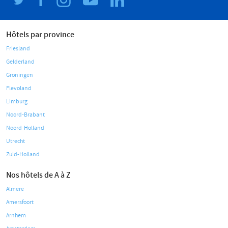
Hôtels par province
Friesland
Gelderland
Groningen
Flevoland
Limburg
Noord-Brabant
Noord-Holland
Utrecht
Zuid-Holland
Nos hôtels de A à Z
Almere
Amersfoort
Arnhem