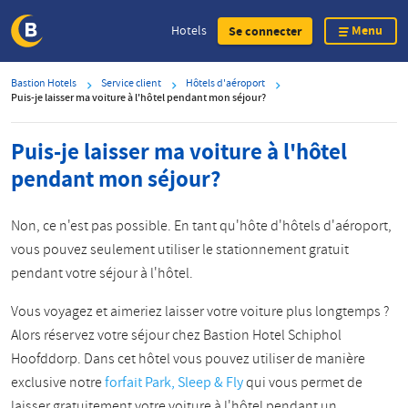
Menu
Hotels
Se connecter
Skip
Bastion Hotels
Service client
Hôtels d'aéroport
to
Puis-je laisser ma voiture à l'hôtel pendant mon séjour?
main
content
Puis-je laisser ma voiture à l'hôtel
pendant mon séjour?
Non, ce n'est pas possible. En tant qu'hôte d'hôtels d'aéroport,
vous pouvez seulement utiliser le stationnement gratuit
pendant votre séjour à l'hôtel.
Vous voyagez et aimeriez laisser votre voiture plus longtemps ?
Alors réservez votre séjour chez Bastion Hotel Schiphol
Hoofddorp. Dans cet hôtel vous pouvez utiliser de manière
exclusive notre
forfait Park, Sleep & Fly
qui vous permet de
laisser gratuitement votre voiture à l'hôtel pendant un