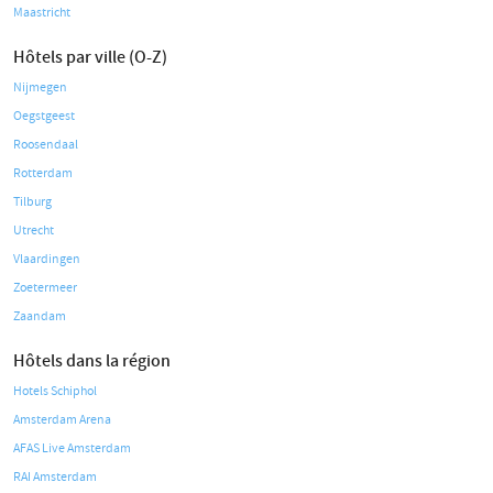
Maastricht
Hôtels par ville (O-Z)
Nijmegen
Oegstgeest
Roosendaal
Rotterdam
Tilburg
Utrecht
Vlaardingen
Zoetermeer
Zaandam
Hôtels dans la région
Hotels Schiphol
Amsterdam Arena
AFAS Live Amsterdam
RAI Amsterdam