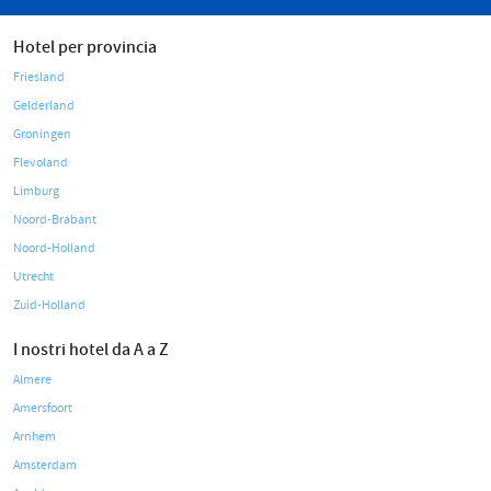
Hotel per provincia
Friesland
Gelderland
Groningen
Flevoland
Limburg
Noord-Brabant
Noord-Holland
Utrecht
Zuid-Holland
I nostri hotel da A a Z
Almere
Amersfoort
Arnhem
Amsterdam