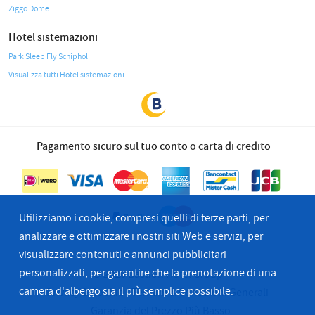
Ziggo Dome
Hotel sistemazioni
Park Sleep Fly Schiphol
Visualizza tutti Hotel sistemazioni
Pagamento sicuro sul tuo conto o carta di credito
Utilizziamo i cookie, compresi quelli di terze parti, per
analizzare e ottimizzare i nostri siti Web e servizi, per
visualizzare contenuti e annunci pubblicitari
personalizzati, per garantire che la prenotazione di una
© 2026 Bastion Hotel Group
camera d'albergo sia il più semplice possibile.
Privacy & Cookie
Termini & Condzioni Generali
Garanzia del Prezzo Più Basso