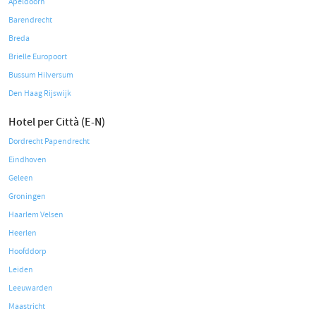
Apeldoorn
Barendrecht
Breda
Brielle Europoort
Bussum Hilversum
Den Haag Rijswijk
Hotel per Città (E-N)
Dordrecht Papendrecht
Eindhoven
Geleen
Groningen
Haarlem Velsen
Heerlen
Hoofddorp
Leiden
Leeuwarden
Maastricht