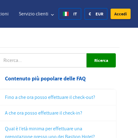
ioni
Servizio clienti
IT
€
EUR
Accedi
nited States Dollar
Deutsch
£
British Pound
ICERCA
nited States Dollar
Deutsch
£
British Pound
Contenuto più popolare delle FAQ
anish Krone
Español
Rs.
India Rupee
Fino a che ora posso effettuare il check-out?
orway Krone
Hvratski
zł
Poland Zloty
A che ora posso effettuare il check-in?
weden Krona
Finnish
CHF
Switzerland Franc
Qual è l’età minima per effettuare una
Czech
prenotazione presso uno dei Bastion Hotel?