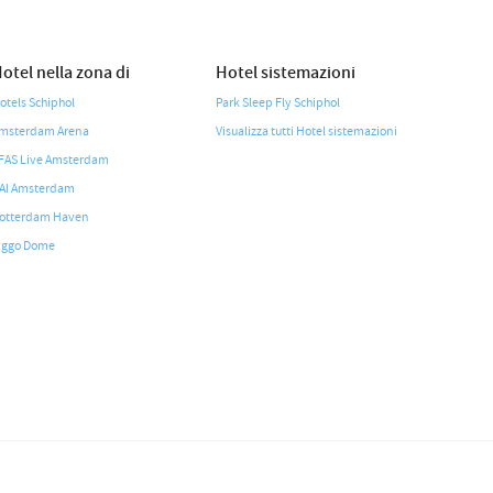
otel nella zona di
Hotel sistemazioni
otels Schiphol
Park Sleep Fly Schiphol
msterdam Arena
Visualizza tutti Hotel sistemazioni
FAS Live Amsterdam
AI Amsterdam
otterdam Haven
iggo Dome