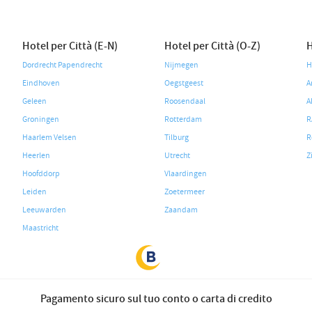
Hotel per Città (E-N)
Hotel per Città (O-Z)
H
Dordrecht Papendrecht
Nijmegen
H
Eindhoven
Oegstgeest
A
Geleen
Roosendaal
A
Groningen
Rotterdam
R
Haarlem Velsen
Tilburg
R
Heerlen
Utrecht
Z
Hoofddorp
Vlaardingen
Leiden
Zoetermeer
Leeuwarden
Zaandam
Maastricht
Pagamento sicuro sul tuo conto o carta di credito