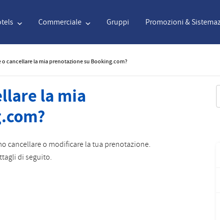
tels
Commerciale
Gruppi
Promozioni & Sistemaz
 o cancellare la mia prenotazione su Booking.com?
English
€
Euro
Nederlands
$
U
llare la mia
R
g.com?
English
€
Euro
Nederlands
$
U
Français
CAD
Canadian Dollar
Italiano
DKK
D
 cancellare o modificare la tua prenotazione.
tagli di seguito.
Polski
NZD
New Zealand Dollar
Português
NOK
N
Svenska
Kč
Czech Koruna
Danish
SEK
S
Greek
Norsk