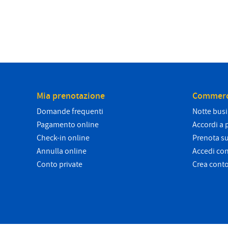
Mia prenotazione
Commerc
Domande frequenti
Notte bus
Pagamento online
Accordi a 
Check-in online
Prenota su
Annulla online
Accedi co
Conto private
Crea cont