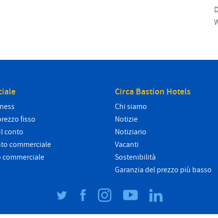
D
W
iale
Circa Bastion Hotels
iness
Chi siamo
prezzo fisso
Notizie
l conto
Notiziario
nto commerciale
Vacanti
o commerciale
Sostenibilità
Garanzia del prezzo più basso