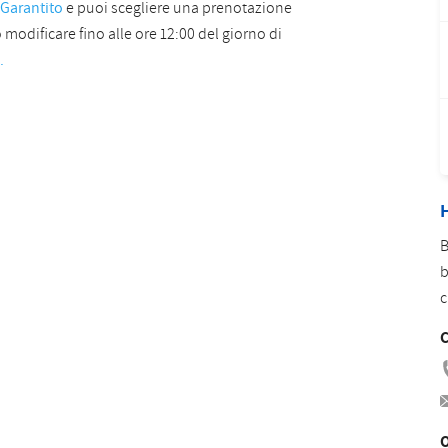
 Garantito
e puoi scegliere una prenotazione
Romanian
Turkish
 modificare fino alle ore 12:00 del giorno di
.
H
B
b
c
C
O