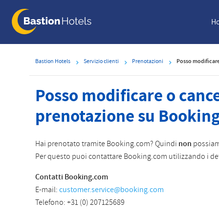
Skip
to
Ho
main
content
Bastion Hotels
Servizio clienti
Prenotazioni
Posso modificare
Posso modificare o cance
prenotazione su Bookin
Hai prenotato tramite Booking.com? Quindi
non
possiamo
Per questo puoi contattare Booking.com utilizzando i det
Contatti Booking.com
E-mail:
customer.service@booking.com
Telefono:
+31 (0) 207125689