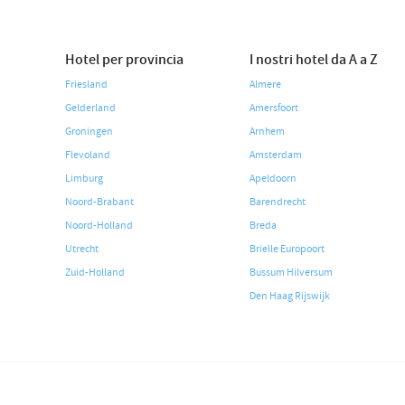
Hotel per provincia
I nostri hotel da A a Z
Friesland
Almere
Gelderland
Amersfoort
Groningen
Arnhem
Flevoland
Amsterdam
Limburg
Apeldoorn
Noord-Brabant
Barendrecht
Noord-Holland
Breda
Utrecht
Brielle Europoort
Zuid-Holland
Bussum Hilversum
Den Haag Rijswijk