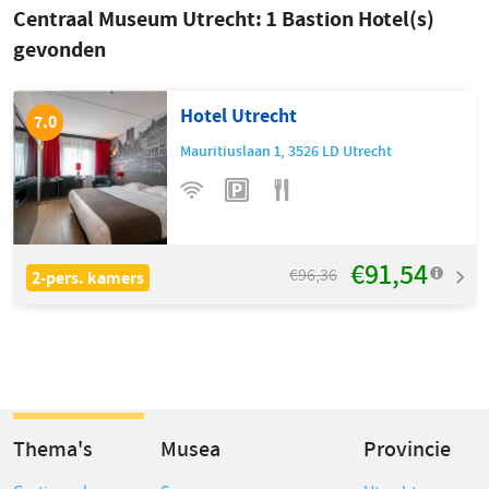
Centraal Museum Utrecht:
1
Bastion Hotel(s)
gevonden
Hotel Utrecht
7.0
Mauritiuslaan 1
,
3526 LD
Utrecht
€91,54
€96,36
2-pers. kamers
Thema's
Musea
Provincie