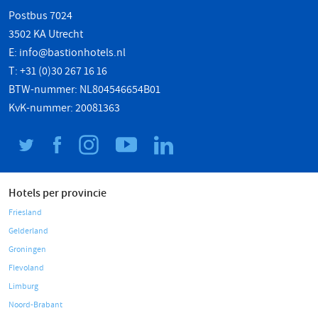
Postbus 7024
3502 KA Utrecht
E:
info@bastionhotels.nl
T: +31 (0)30 267 16 16
BTW-nummer: NL804546654B01
KvK-nummer: 20081363
Hotels per provincie
Friesland
Gelderland
Groningen
Flevoland
Limburg
Noord-Brabant