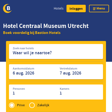
Menu
Hotels
Inloggen
Overslaan
Hotel Centraal Museum Utrecht
en
Boek voordelig bij Bastion Hotels
naar
de
Zoek
inhoud
Zoek naar hotels
naar
gaan
hotels
Aankomstdatum
Vertrekdatum
Personen
Kamers
1
1
Privé
of
Prive
Zakelijk
Zakelijk