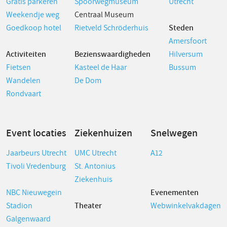
Gratis parkeren
Spoorwegmuseum
Utrecht
Weekendje weg
Centraal Museum
Goedkoop hotel
Rietveld Schröderhuis
Steden
Amersfoort
Activiteiten
Bezienswaardigheden
Hilversum
Fietsen
Kasteel de Haar
Bussum
Wandelen
De Dom
Rondvaart
Event locaties
Ziekenhuizen
Snelwegen
Jaarbeurs Utrecht
UMC Utrecht
A12
Tivoli Vredenburg
St. Antonius
Ziekenhuis
NBC Nieuwegein
Evenementen
Stadion
Theater
Webwinkelvakdagen
Galgenwaard