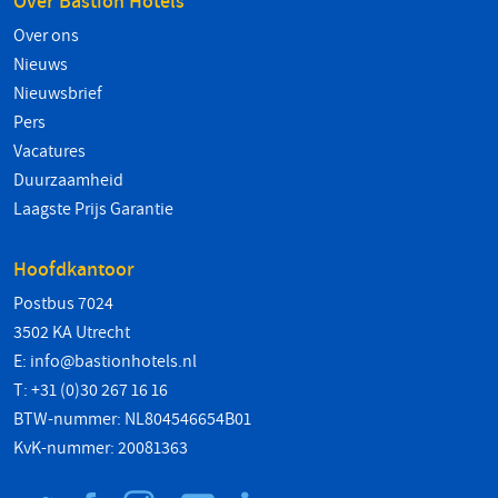
Over Bastion Hotels
Over ons
Nieuws
Nieuwsbrief
Pers
Vacatures
Duurzaamheid
Laagste Prijs Garantie
Hoofdkantoor
Postbus 7024
3502 KA Utrecht
E:
info@bastionhotels.nl
T: +31 (0)30 267 16 16
BTW-nummer: NL804546654B01
KvK-nummer: 20081363