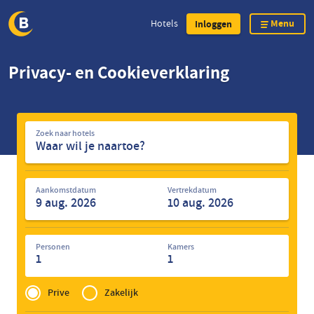
Menu
Hotels
Inloggen
Overslaan
Privacy- en Cookieverklaring
en
naar
de
Zoek
inhoud
Zoek naar hotels
naar
gaan
hotels
Aankomstdatum
Vertrekdatum
Personen
Kamers
1
1
Privé
of
Prive
Zakelijk
Zakelijk