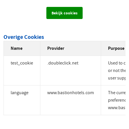
Bekijk cookies
Overige Cookies
Name
Provider
Purpose
test_cookie
.doubleclick.net
Used to ch
or not the 
user suppo
language
www.bastionhotels.com
The curren
preference
www.basti