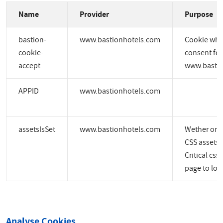
Name
Provider
Purpose
bastion-
www.bastionhotels.com
Cookie whic
cookie-
consent for
accept
www.bastio
APPID
www.bastionhotels.com
assetsIsSet
www.bastionhotels.com
Wether or no
CSS assets a
Critical css
page to load
Analyse Cookies